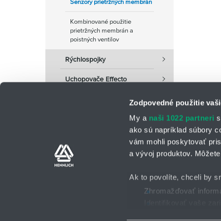
Senzory prietržných membrán
Kombinované použitie
prietržných membrán a
poistných ventilov
Rýchlospojky
Uchopovače Effecto
Zodpovedné použitie vaši
My a
naši 1022 partneri
s
ako sú napríklad súbory c
vám mohli poskytovať pris
a vývoj produktov. Môžete 
Kontaktné osoby
Kontaktný formu
Ak to povolíte, chceli by s
Zhromažďovať informác
Identifikovať vaše za
Všeobecné obchodné po
2025 © HENNLICH - Všetky práva vyhradené
Viac informácií o tom, ako