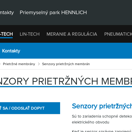
ntakty
Priemyselný park HENNLICH
-TECH
LIN-TECH
MERANIE A REGULÁCIA
PNEUMATIC
Kontakty
Prietržné membrány
Senzory prietržných membrán
NZORY PRIETRŽNÝCH MEMB
Senzory prietržný
Ť SA / ODOSLAŤ DOPYT
Sú to zariadenia schopné detek
elektrického obvodu
Keď je senzor správne zapojený,