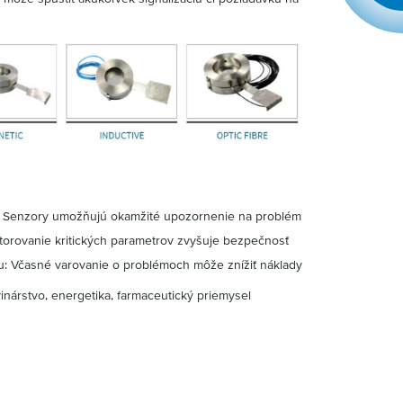
: Senzory umožňujú okamžité upozornenie na problém
torovanie kritických parametrov zvyšuje bezpečnosť
u: Včasné varovanie o problémoch môže znížiť náklady
vinárstvo, energetika, farmaceutický priemysel