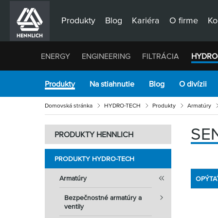
Produkty
Blog
Kariéra
O firme
Ko
ENERGY
ENGINEERING
FILTRÁCIA
HYDRO
Produkty
Na stiahnutie
Blog
O divízii
Domovská stránka
HYDRO-TECH
Produkty
Armatúry
SE
PRODUKTY HENNLICH
PRODUKTY HYDRO-TECH
Armatúry
OPÝTA
Bezpečnostné armatúry a
ventily