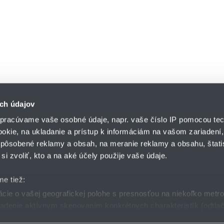
ch údajov
pracúvame vaše osobné údaje, napr. vaše číslo IP pomocou tec
ookie, na ukladanie a prístup k informáciám na vašom zariadení
pôsobené reklamy a obsah, na meranie reklamy a obsahu, štatis
HENNLICH s.r.o.
si zvoliť, kto a na aké účely použije vaše údaje.
Košťany nad Turcom 5
lár
HENNLICH GROUP
038 41 Košťany nad T
me tiež:
ie o vašej geografickej polohe s presnosťou na niekoľko metr
riadenie aktívnym skenovaním konkrétnych charakteristík (odtlač
dmienky
GDPR
Nastavenia cookies
 sa spracúvajú vaše osobné údaje, nájdete v časti s
vašimi nas