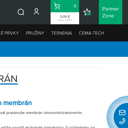
0
Partner
Košík
Nákupný
Zone
0,00 €
Vyhľadávanie
zoznam
bez DPH
KÉ PRVKY
PRUŽINY
TESNENIA
CEMA-TECH
RÁN
ch membrán
ovať prasknutie membrán otvorením/zatvorením
Rýchl
konta
 môže spustiť akúkoľvek signalizáciu či požiadavku na