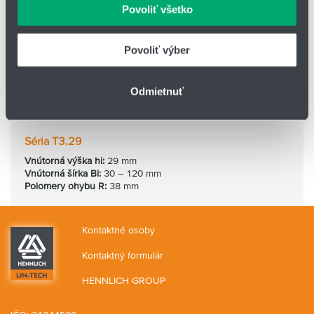
môžu príslušné informácie skombinovať s ďalšími
Povoliť všetko
údajmi, ktoré ste im poskytli alebo ktoré od vás získali,
keď ste používali ich služby.
Povoliť výber
Odmietnuť
Séria T3.29
Vnútorná výška hi:
29 mm
Vnútorná
šírka Bi:
30 – 120 mm
Polomery ohybu R:
38 mm
Kontaktné osoby
Kontaktný formulár
HENNLICH GROUP