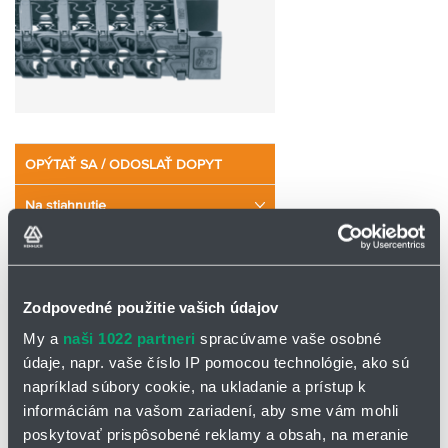
OPÝTAŤ SA / ODOSLAŤ DOPYT
Na stiahnutie
Systém T3 - katalógový list
Zodpovedné použitie vašich údajov
Systém T3 - tichý, hladký a odolný, vhodný pre
My a
naši 1022 partneri
spracúvame vaše osobné
čisté priestory
údaje, napr. vaše číslo IP pomocou technológie, ako sú
napríklad súbory cookie, na ukladanie a prístup k
Systém energetickej reťaze T3 v sebe kombinuje hladkú
informáciám na vašom zariadení, aby sme vám mohli
prevádzku, nízku hlučnosť, jednoduchú montáž a ekonomickosť.
Pásy bočníc, ktoré sa do seba zacvaknú, nahrádzajú tradičné
poskytovať prispôsobené reklamy a obsah, na meranie