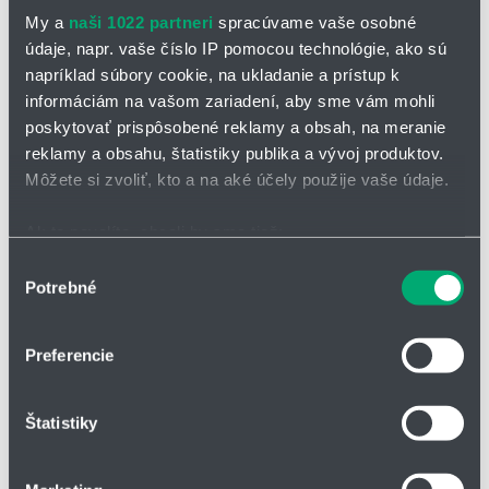
My a
naši 1022 partneri
spracúvame vaše osobné
údaje, napr. vaše číslo IP pomocou technológie, ako sú
napríklad súbory cookie, na ukladanie a prístup k
informáciám na vašom zariadení, aby sme vám mohli
poskytovať prispôsobené reklamy a obsah, na meranie
OPÝTAŤ SA / ODOSLAŤ DOPYT
reklamy a obsahu, štatistiky publika a vývoj produktov.
Môžete si zvoliť, kto a na aké účely použije vaše údaje.
Guľový kohút KSG/KSF-V-HS
Ak to povolíte, chceli by sme tiež:
Typový rad KSG/KSF-V-HS predstavuje moderné riešenie pre
Zhromažďovať informácie o vašej geografickej
Výber
priemyselné aplikácie, ktoré vyžadujú vysokú úroveň efektivity a
Potrebné
polohe s presnosťou na niekoľko metrov
súhlasu
spoľahlivosti v oblasti riadenia tokov médií. Tieto guľové kohúty sú
Identifikovať vaše zariadenie aktívnym skenovaním
navrhnuté pre špecifické aplikácie, kde je kladený dôraz na
konkrétnych charakteristík (odtlačky prstov).
jednoduchosť inštalácie, trvanlivosť a schopnosť pracovať v
Preferencie
náročných prevádzkových podmienkach.
Viac informácií o tom, ako sa spracúvajú vaše osobné
údaje, nájdete v časti s
vašimi nastaveniami
. Súhlas
Guľový kohút na odvzdušnenie a vzorkovanie
Štatistiky
môžete kedykoľvek zmeniť alebo odvolať cez Vyhlásenie
Závitový a navarovací koniec
o používaní súborov cookie.
Menovitá svetlosť: DN 15 - DN 50