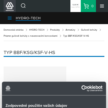
0,00 €
0
bez DPH
Košík
Vyhľadávanie
Divízie HENNLICH
HYDRO-TECH
Produkty
Domovská stránka
HYDRO-TECH
Produkty
Armatúry
Guľové kohúty
Blog
Priame guľové kohúty s navarovacími koncovkami
Typ BBF/KSG/KSF-V-HS
Kariéra
O firme
TYP BBF/KSG/KSF-V-HS
Kontakty
Priemyselný park HENNLICH
Prihlásenie
Nákupný zoznam
Partner
Zone
Zodpovedné použitie vašich údajov