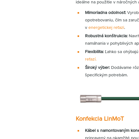
ideálne na použitie v náročných 
Mimoriadna odolnosť:
Vyrobe
opotrebovaniu, čím sa zaruč
v
energetickej reťazi
.
Robustná konštrukcia:
Navrh
namáhania v pohyblivých apl
Flexibilita:
Ľahko sa ohýbajú
reťazí.
Široký výber:
Dodávame rôzne
špecifickým potrebám.
Konfekcia LinMoT
Kábel s namontovaným kon
pripravený na okamžité použ