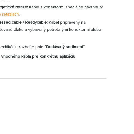
rgetické reťaze:
Káble s konektormi špeciálne navrhnutý
 reťaziach
.
essed cable / Readycable:
Kábel pripravený na
žadovanú dĺžku a vybavený potrebnými konektormi alebo
pecifikáciu rozbaľte pole
"Dodávaný sortiment"
hodného kábla pre konkrétnu aplikáciu.