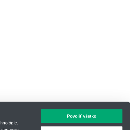
Povoliť všetko
hnológie,
, aby sme