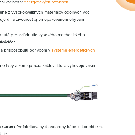
aplikáciách v
energetických reťaziach
.
né z vysokokvalitných materiálov odolných voči
uje dlhá životnosť aj pri opakovanom ohýbaní
nuté pre zvládnutie vysokého mechanického
ikáciách.
 a prispôsobujú pohybom v
systéme energetických
 typy a konfigurácie káblov, ktoré vyhovejú vašim
ektorom:
Prefabrikovaný štandardný kábel s konektormi,
itie.