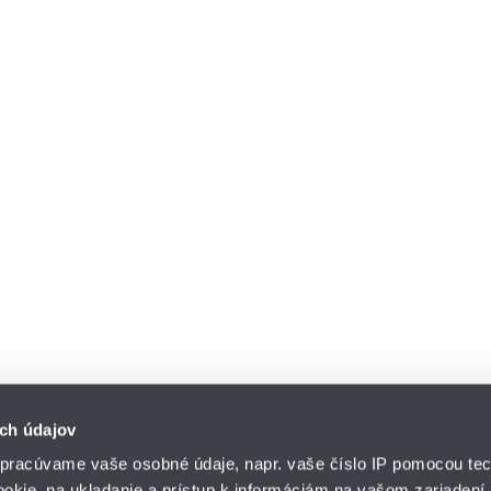
ch údajov
pracúvame vaše osobné údaje, napr. vaše číslo IP pomocou tec
ookie, na ukladanie a prístup k informáciám na vašom zariadení