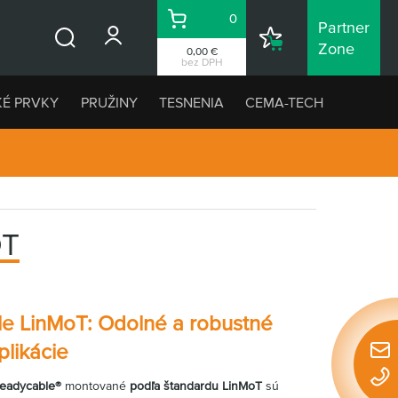
0
Partner
Košík
Nákupný
Zone
0,00 €
Vyhľadávanie
zoznam
bez DPH
KÉ PRVKY
PRUŽINY
TESNENIA
CEMA-TECH
OT
le LinMoT: Odolné a robustné
plikácie
Rýchl
konta
readycable®
montované
podľa štandardu LinMoT
sú