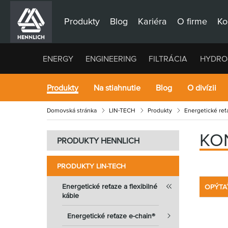
Produkty
Blog
Kariéra
O firme
Ko
ENERGY
ENGINEERING
FILTRÁCIA
HYDRO
Produkty
Na stiahnutie
Blog
O divízii
Domovská stránka
LIN-TECH
Produkty
Energetické reťa
KO
PRODUKTY HENNLICH
PRODUKTY LIN-TECH
Energetické reťaze a flexibilné
OPÝTA
káble
Energetické reťaze e-chain®