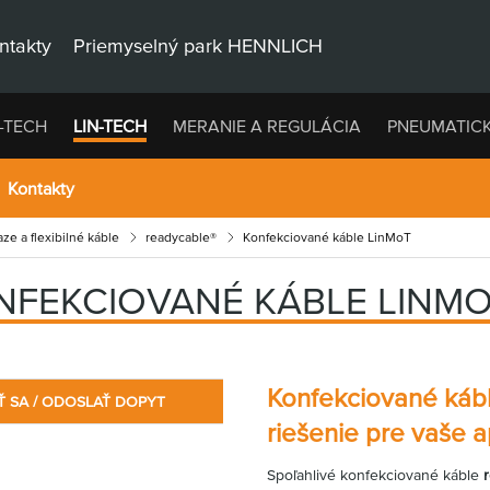
ntakty
Priemyselný park HENNLICH
-TECH
LIN-TECH
MERANIE A REGULÁCIA
PNEUMATIC
Kontakty
ze a flexibilné káble
readycable®
Konfekciované káble LinMoT
NFEKCIOVANÉ KÁBLE LINM
Konfekciované káb
Ť SA / ODOSLAŤ DOPYT
riešenie pre vaše a
Spoľahlivé konfekciované káble