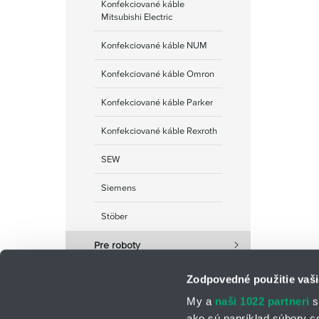
Konfekciované káble
Mitsubishi Electric
Konfekciované káble NUM
Konfekciované káble Omron
Konfekciované káble Parker
Konfekciované káble Rexroth
SEW
Siemens
Stöber
Pre roboty
Zodpovedné použitie vaši
My a
naši 1022 partneri
s
ako sú napríklad súbory c