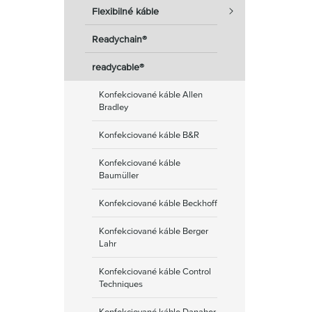
Flexibilné káble
Readychain®
readycable®
Konfekciované káble Allen
Bradley
Konfekciované káble B&R
Konfekciované káble
Baumüller
Konfekciované káble Beckhoff
Konfekciované káble Berger
Lahr
Konfekciované káble Control
Techniques
Konfekciované káble Danaher