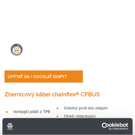
OPÝTAŤ SA / ODOSLAŤ DOPYT
Zbernicový kábel chainflex® CFBUS
Odolný proti bio olejom
Vonkajší plášť z TPE
Oheň retardujúci
Tienený
Odolný voči hydrolýze a
Odolný proti olejom
mikroorganizmom