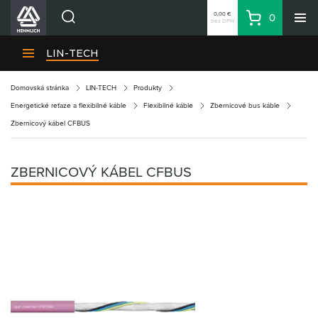
0,00 €
0
bez DPH
Košík
Vyhľadávanie
Divízie HENNLICH
LIN-TECH
Produkty
Domovská stránka
LIN-TECH
Produkty
Blog
Energetické reťaze a flexibilné káble
Flexibilné káble
Zbernicové bus káble
Kariéra
Zbernicový kábel CFBUS
O firme
Kontakty
ZBERNICOVÝ KÁBEL CFBUS
Priemyselný park HENNLICH
Prihlásenie
Nákupný zoznam
Partner
Zone