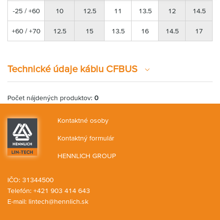
-25 / +60
10
12.5
11
13.5
12
14.5
+60 / +70
12.5
15
13.5
16
14.5
17
Technické údaje káblu CFBUS
Počet nájdených produktov:
0
Kontaktné osoby
Kontaktný formulár
HENNLICH GROUP
IČO: 31344500
Telefón: +421 903 414 643
E-mail:
lintech@hennlich.sk