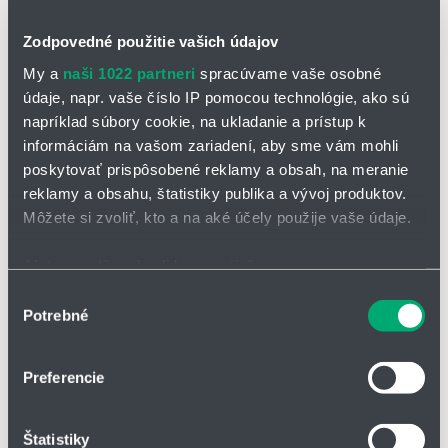
Zodpovedné použitie vašich údajov
T
ypické oblasti použitia CFBUS:
My a
naši 1022 partneri
spracúvame vaše osobné
údaje, napr. vaše číslo IP pomocou technológie, ako sú
Pre aplikácie s extrémne vysokým zaťažením
napríklad súbory cookie, na ukladanie a prístup k
Takmer neobmedzená odolnosť voči olejom, vrátane bio olejov
informáciám na vašom zariadení, aby sme vám mohli
Vnútorné a vonkajšie použitie bez priameho slnečného žiarenia
poskytovať prispôsobené reklamy a obsah, na meranie
Samonosné pojazdy a kĺzné aplikácie až do dĺžky posuvu 400
reklamy a obsahu, štatistiky publika a vývoj produktov.
m a viac
Môžete si zvoliť, kto a na aké účely použije vaše údaje.
Regálové zakladacie a vykladacie jednotky pre high-bay sklady,
Ak to povolíte, chceli by sme tiež:
obrábacie stroje/obrábacie jednotky, pre rýchlu manipuláciu,
čisté priestory, vkladanie polovodičov, halové žeriavy, aplikácie
Zhromažďovať informácie o vašej geografickej
Výber
s nízkou teplotou
Potrebné
polohe s presnosťou na niekoľko metrov
súhlasu
Identifikovať vaše zariadenie aktívnym skenovaním
Opletený vodič s jemnými drôtmi,
konkrétnych charakteristík (odtlačky prstov).
Preferencie
obzvlášť odolný voči ohybu
Viac informácií o tom, ako sa spracúvajú vaše osobné
Jadrá navinuté v extrémne krátkych
údaje, nájdete v časti s
vašimi nastaveniami
. Súhlas
intervaloch
Štatistiky
môžete kedykoľvek zmeniť alebo odvolať cez Vyhlásenie