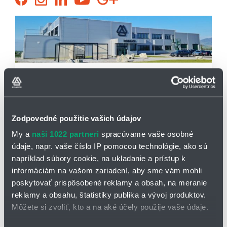
maps
Prevádzkové hodiny:
Po - Pi: 7:00 - 15:30 hod.
Osobné odbery po dohode
Zodpovedné použitie vašich údajov
My a
naši 1022 partneri
spracúvame vaše osobné
Telefon
+421 910 877 782
údaje, napr. vaše číslo IP pomocou technológie, ako sú
E-mail
tesnenie@hennlich.sk
napríklad súbory cookie, na ukladanie a prístup k
informáciám na vašom zariadení, aby sme vám mohli
poskytovať prispôsobené reklamy a obsah, na meranie
reklamy a obsahu, štatistiky publika a vývoj produktov.
Môžete si zvoliť, kto a na aké účely použije vaše údaje.