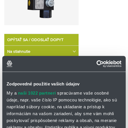
OPÝTAŤ SA / ODOSLAŤ DOPYT
Na stiahnutie
Datasheet - bloky HSB a adaptéry
HAS, HFS
Zodpovedné použitie vašich údajov
Menovitý / rozmerový rad:
My a
naši 1022 partneri
spracúvame vaše osobné
HSB 10
údaje, napr. vaše číslo IP pomocou technológie, ako sú
napríklad súbory cookie, na ukladanie a prístup k
HSB 20
informáciám na vašom zariadení, aby sme vám mohli
HSB 32
poskytovať prispôsobené reklamy a obsah, na meranie
Pracovný pretlak - štandardná rada
reklamy a obsahu, štatistiky publika a vývoj produktov.