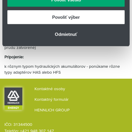
údajmi, ktoré ste im poskytli alebo ktoré od vás získali,
Verzia:
keď ste používali ich služby.
vyhotovenie M - manuálne (ručné ovládanie/vypúšťanie)
Povoliť výber
prevedenie NO - normálne otvorené (manuálne + elektrické, bez
prúdu)
Odmietnuť
prevedenie NC - normálne zatvorené (manuálne + elektrické, bez
prúdu zatvorené)
Pripojenie:
k rôznym typom hydraulických akumulátorov - ponúkame rôzne
typy adaptérov HAS alebo HFS
Kontaktné osoby
Kontaktný formulár
HENNLICH GROUP
IČO: 31344500
Telefón:
+421 948 307 147