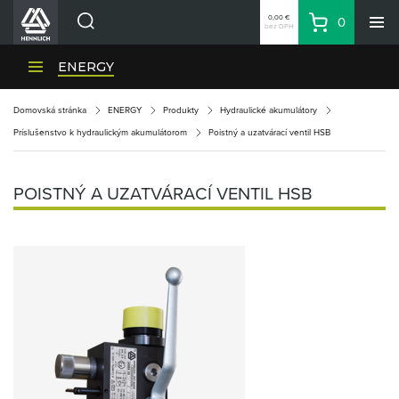
0,00 €
0
bez DPH
Košík
Vyhľadávanie
Divízie HENNLICH
ENERGY
Produkty
Domovská stránka
ENERGY
Produkty
Hydraulické akumulátory
Blog
Príslušenstvo k hydraulickým akumulátorom
Poistný a uzatvárací ventil HSB
Kariéra
O firme
POISTNÝ A UZATVÁRACÍ VENTIL HSB
Kontakty
Priemyselný park HENNLICH
Prihlásenie
Nákupný zoznam
Partner
Zone