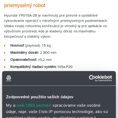
priemyselný robot
Hyundai YP015A-28 je navrhnutý pre presné a spoľahlivé
vykonávanie operácií v náročných priemyselných podmienkach.
Vďaka svojej robustnej konštrukcii je vhodný aj pre aplikácie vo
výbušnom prostredí, kde je kladený dôraz na maximálnu
bezpečnosť a stabilný výkon.
Nosnosť
(payload): 15 kg
Maximálny dosah
: 2 800 mm
Opakovateľnosť
: ±0,2 mm
Kompatibilný riadiaci systém
: Hi5a-P20
Konštrukcia
Typ
: kĺbový (articulated robot)
Stupeň voľnosti
: 6
Zodpovedné použitie vašich údajov
Pohon
: AC servomotory
My a
naši 1022 partneri
spracúvame vaše osobné
údaje, napr. vaše číslo IP pomocou technológie, ako sú
Rozsahy pohybu (hlavné osi)
napríklad súbory cookie, na ukladanie a prístup k