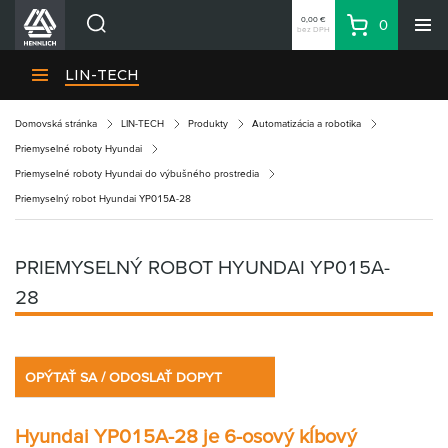
0,00 €
0
bez DPH
Košík
Vyhľadávanie
Divízie HENNLICH
LIN-TECH
Produkty
Domovská stránka
LIN-TECH
Produkty
Automatizácia a robotika
Blog
Priemyselné roboty Hyundai
Kariéra
Priemyselné roboty Hyundai do výbušného prostredia
Priemyselný robot Hyundai YP015A-28
O firme
Kontakty
PRIEMYSELNÝ ROBOT HYUNDAI YP015A-
Priemyselný park HENNLICH
28
Prihlásenie
Nákupný zoznam
OPÝTAŤ SA / ODOSLAŤ DOPYT
Partner
Zone
Hyundai YP015A-28 je 6-osový kĺbový