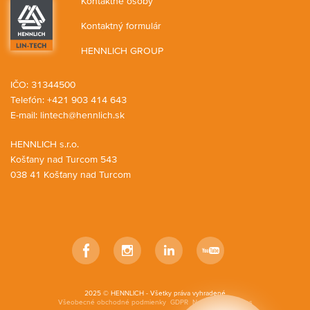
Kontaktné osoby
Kontaktný formulár
HENNLICH GROUP
IČO: 31344500
Telefón: +421 903 414 643
E-mail:
lintech@hennlich.sk
HENNLICH s.r.o.
Košťany nad Turcom 543
038 41 Košťany nad Turcom
Facebook
Instagram
LinkedIn
YouTube
2025 © HENNLICH - Všetky práva vyhradené
Všeobecné obchodné podmienky
GDPR
Nastavenia cookies