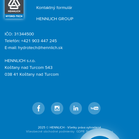
Kontaktný formulár
HENNLICH GROUP
IČO: 31344500
Telefón: +421 903 447 245
E-mail:
hydrotech@hennlich.sk
HENNLICH s.r.o.
Košťany nad Turcom 543
038 41 Košťany nad Turcom
Facebook
Instagram
LinkedIn
YouTube
2025 © HENNLICH - Všetky práva vyhradené
Všeobecné obchodné podmienky
GDPR
Nastavenia cookies