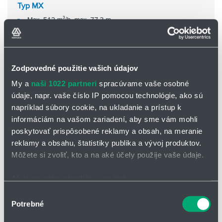
Typ MX
Max. 512 m³/h, max. 77,3 m,
Uzavreté jednokanálové obežné koleso
Zodpovedné použitie vašich údajov
My a
naši 1022 partneri
spracúvame vaše osobné
údaje, napr. vaše číslo IP pomocou technológie, ako sú
napríklad súbory cookie, na ukladanie a prístup k
informáciám na vašom zariadení, aby sme vám mohli
poskytovať prispôsobené reklamy a obsah, na meranie
reklamy a obsahu, štatistiky publika a vývoj produktov.
Môžete si zvoliť, kto a na aké účely použije vaše údaje.
Ak to povolíte, chceli by sme tiež:
Zhromažďovať informácie o vašej geografickej
Výber
Potrebné
polohe s presnosťou na niekoľko metrov
Typ V
súhlasu
Identifikovať vaše zariadenie aktívnym skenovaním
Max. 261 m³/h, max. 58,8 m