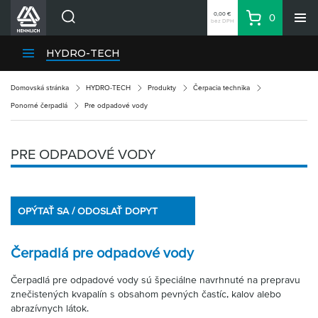
0,00 €
0
bez DPH
Košík
Vyhľadávanie
Divízie HENNLICH
HYDRO-TECH
Produkty
Domovská stránka
HYDRO-TECH
Produkty
Čerpacia technika
Blog
Ponorné čerpadlá
Pre odpadové vody
Kariéra
O firme
PRE ODPADOVÉ VODY
Kontakty
Priemyselný park HENNLICH
OPÝTAŤ SA / ODOSLAŤ DOPYT
Prihlásenie
Nákupný zoznam
Čerpadlá pre odpadové vody
Partner
Zone
Čerpadlá pre odpadové vody sú špeciálne navrhnuté na prepravu
znečistených kvapalín s obsahom pevných častíc, kalov alebo
abrazívnych látok.