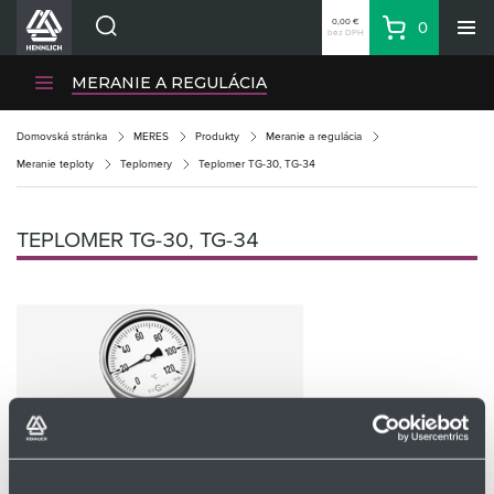
0,00 €
0
bez DPH
Košík
Vyhľadávanie
Divízie HENNLICH
MERANIE A REGULÁCIA
Produkty
Domovská stránka
MERES
Produkty
Meranie a regulácia
Blog
Meranie teploty
Teplomery
Teplomer TG-30, TG-34
Kariéra
O firme
TEPLOMER TG-30, TG-34
Kontakty
Priemyselný park HENNLICH
Prihlásenie
Nákupný zoznam
Partner
Zone