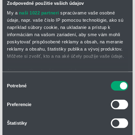
Zodpovedné použitie vašich údajov
My a
naši 1022 partneri
spracúvame vaše osobné
údaje, napr. vaše číslo IP pomocou technológie, ako sú
napríklad súbory cookie, na ukladanie a prístup k
informáciám na vašom zariadení, aby sme vám mohli
poskytovať prispôsobené reklamy a obsah, na meranie
OPÝTAŤ SA / ODOSLAŤ DOPYT
reklamy a obsahu, štatistiky publika a vývoj produktov.
Na stiahnutie
Môžete si zvoliť, kto a na aké účely použije vaše údaje.
Plynový teplomer TG-30.pdf
Ak to povolíte, chceli by sme tiež:
Zhromažďovať informácie o vašej geografickej
Plynový teplomer TG-34.pdf
Výber
Potrebné
polohe s presnosťou na niekoľko metrov
súhlasu
Identifikovať vaše zariadenie aktívnym skenovaním
Plynový teplomer TG-30 / TG-34
konkrétnych charakteristík (odtlačky prstov).
Preferencie
Viac informácií o tom, ako sa spracúvajú vaše osobné
plynový teplomer radu TG-30 a TG-34 v prevedení
z ušľachtilej
údaje, nájdete v časti s
vašimi nastaveniami
. Súhlas
ocele je určený na meranie teploty v potrubí a nádržiach najmä
Štatistiky
môžete kedykoľvek zmeniť alebo odvolať cez Vyhlásenie
v chemickom, petrochemickom, farmaceutickom a
o používaní súborov cookie.
potravinárskom priemysle