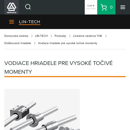
0,00 €
0
bez DPH
Košík
Vyhľadávanie
Divízie HENNLICH
LIN-TECH
Produkty
Domovská stránka
LIN-TECH
Produkty
Lineárne vedenia THK
Blog
Drážkované hriadele
Vodiace hriadele pre vysoké točivé momenty
Kariéra
O firme
VODIACE HRIADELE PRE VYSOKÉ TOČIVÉ
Kontakty
MOMENTY
Priemyselný park HENNLICH
Prihlásenie
Nákupný zoznam
Partner
Zone