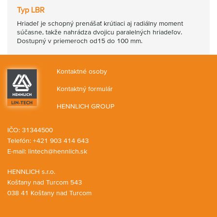
Typ LBR
Hriadeľ je schopný prenášať krútiaci aj radiálny moment
súčasne, takže nahrádza dvojicu paralelných hriadeľov.
Dostupný v priemeroch od15 do 100 mm.
Kontaktné osoby
Kontaktný formulár
HENNLICH GROUP
IČO: 31344500
Telefón: +421 903 414 643
E-mail:
lintech@hennlich.sk
HENNLICH s.r.o.
Košťany nad Turcom 543
038 41 Košťany nad Turcom