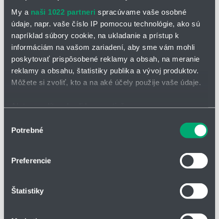
My a
naši 1022 partneri
spracúvame vaše osobné
údaje, napr. vaše číslo IP pomocou technológie, ako sú
napríklad súbory cookie, na ukladanie a prístup k
informáciám na vašom zariadení, aby sme vám mohli
Typ LBS
poskytovať prispôsobené reklamy a obsah, na meranie
K prenosu vysokých krútiacich momentov bez uhlovej vôle. I
reklamy a obsahu, štatistiky publika a vývoj produktov.
pri predpätí sú zachované dobré pohybové vlastnosti.
Priemer hriadeľa od 6 do 100 mm.
Môžete si zvoliť, kto a na aké účely použije vaše údaje.
Ak to povolíte, chceli by sme tiež:
Zhromažďovať informácie o vašej geografickej
Výber
Potrebné
polohe s presnosťou na niekoľko metrov
súhlasu
Identifikovať vaše zariadenie aktívnym skenovaním
konkrétnych charakteristík (odtlačky prstov).
Preferencie
Viac informácií o tom, ako sa spracúvajú vaše osobné
údaje, nájdete v časti s
vašimi nastaveniami
. Súhlas
Štatistiky
môžete kedykoľvek zmeniť alebo odvolať cez Vyhlásenie
o používaní súborov cookie.