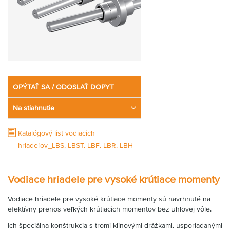
OPÝTAŤ SA / ODOSLAŤ DOPYT
Na stiahnutie
Katalógový list vodiacich
hriadeľov_LBS, LBST, LBF, LBR, LBH
Vodiace hriadele pre vysoké krútiace momenty
Vodiace hriadele pre vysoké krútiace momenty sú navrhnuté na
efektívny prenos veľkých krútiacich momentov bez uhlovej vôle.
Ich špeciálna konštrukcia s tromi klinovými drážkami, usporiadanými