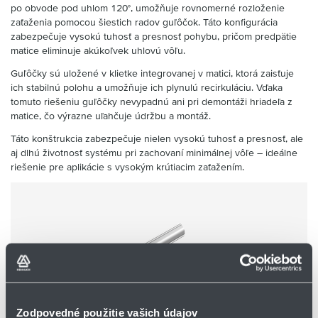
po obvode pod uhlom 120°, umožňuje rovnomerné rozloženie
zaťaženia pomocou šiestich radov guľôčok. Táto konfigurácia
zabezpečuje vysokú tuhosť a presnosť pohybu, pričom predpätie
matice eliminuje akúkoľvek uhlovú vôľu.
Guľôčky sú uložené v klietke integrovanej v matici, ktorá zaisťuje
ich stabilnú polohu a umožňuje ich plynulú recirkuláciu. Vďaka
tomuto riešeniu guľôčky nevypadnú ani pri demontáži hriadeľa z
matice, čo výrazne uľahčuje údržbu a montáž.
Táto konštrukcia zabezpečuje nielen vysokú tuhosť a presnosť, ale
aj dlhú životnosť systému pri zachovaní minimálnej vôľe – ideálne
riešenie pre aplikácie s vysokým krútiacim zaťažením.
Zodpovedné použitie vašich údajov