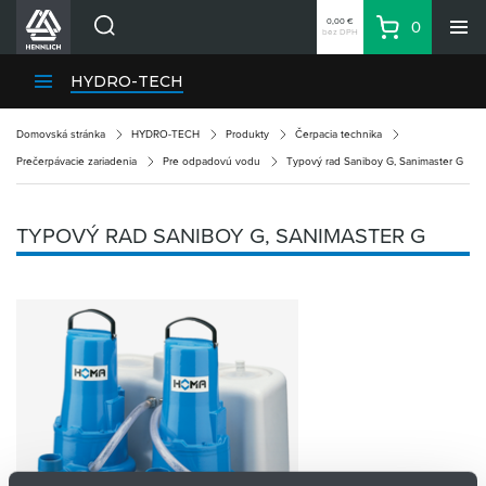
0,00 €
0
bez DPH
Košík
Vyhľadávanie
Divízie HENNLICH
HYDRO-TECH
Produkty
Domovská stránka
HYDRO-TECH
Produkty
Čerpacia technika
Blog
Prečerpávacie zariadenia
Pre odpadovú vodu
Typový rad Saniboy G, Sanimaster G
Kariéra
O firme
TYPOVÝ RAD SANIBOY G, SANIMASTER G
Kontakty
Priemyselný park HENNLICH
Prihlásenie
Nákupný zoznam
Partner
Zone