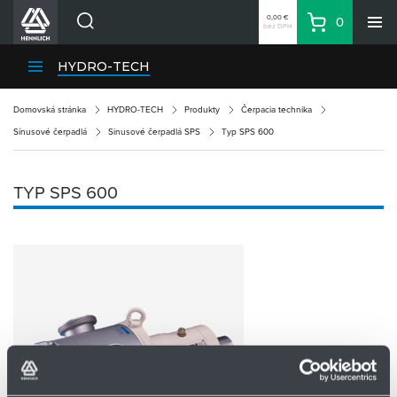
0,00 €
0
bez DPH
Košík
Vyhľadávanie
Divízie HENNLICH
HYDRO-TECH
Produkty
Domovská stránka
HYDRO-TECH
Produkty
Čerpacia technika
Blog
Sínusové čerpadlá
Sinusové čerpadlá SPS
Typ SPS 600
Kariéra
O firme
TYP SPS 600
Kontakty
Priemyselný park HENNLICH
Prihlásenie
Nákupný zoznam
Partner
Zone