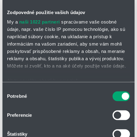
Zodpovedné použitie vašich údajov
My a
naši 1022 partneri
spracúvame vaše osobné
údaje, napr. vaše číslo IP pomocou technológie, ako sú
napríklad súbory cookie, na ukladanie a prístup k
OPÝTAŤ SA / ODOSLAŤ DOPYT
informáciám na vašom zariadení, aby sme vám mohli
poskytovať prispôsobené reklamy a obsah, na meranie
reklamy a obsahu, štatistiky publika a vývoj produktov.
Sínusové čerpadlo SPS 600
Môžete si zvoliť, kto a na aké účely použije vaše údaje.
Princíp čerpadiel MASO je geniálne jednoduchý. Čerpadlo sa
skladá iba z niekoľkých častí. Rotor v tvare podobnom sínusovej
Ak to povolíte, chceli by sme tiež:
vlne spôsobuje, že počas jedinej otáčky je štyrikrát vytláčaný obsah
Zhromažďovať informácie o vašej geografickej
Výber
komory medzi stenou statora a rotorom. Posuvný stierač oddeľuje
Potrebné
polohe s presnosťou na niekoľko metrov
sací a výtlačný priestor čerpadla a médium je dopravované veľmi
súhlasu
šetrným spôsobom s nízkymi pulzáciami.
Identifikovať vaše zariadenie aktívnym skenovaním
konkrétnych charakteristík (odtlačky prstov).
Preferencie
Hlavné výhody SPS 600
Viac informácií o tom, ako sa spracúvajú vaše osobné
údaje, nájdete v časti s
vašimi nastaveniami
. Súhlas
Veľmi šetrná doprava média
Štatistiky
môžete kedykoľvek zmeniť alebo odvolať cez Vyhlásenie
Takmer bez pulzácií