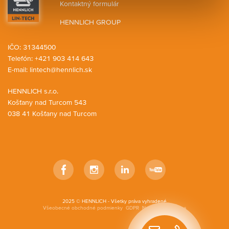
Kontaktný formulár
HENNLICH GROUP
IČO: 31344500
Telefón: +421 903 414 643
E-mail:
lintech@hennlich.sk
HENNLICH s.r.o.
Košťany nad Turcom 543
038 41 Košťany nad Turcom
Facebook
Instagram
LinkedIn
YouTube
2025 © HENNLICH - Všetky práva vyhradené
Všeobecné obchodné podmienky
GDPR
Nastavenia cookies
Rýchly