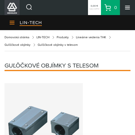
0,00 €
0
bez DPH
Košík
Vyhľadávanie
Divízie HENNLICH
LIN-TECH
Produkty
Domovská stránka
LIN-TECH
Produkty
Lineárne vedenia THK
Blog
Guľôčkové objímky
Guľôčkové objímky s telesom
Kariéra
O firme
GUĽÔČKOVÉ OBJÍMKY S TELESOM
Kontakty
Priemyselný park HENNLICH
Prihlásenie
Nákupný zoznam
Partner
Zone