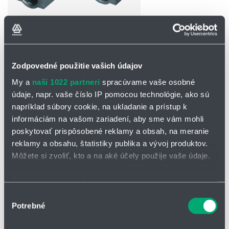
Zodpovedné použitie vašich údajov
OPÝTAŤ SA / ODOSLAŤ DOPYT
My a
naši 1022 partneri
spracúvame vaše osobné
Na stiahnutie
údaje, napr. vaše číslo IP pomocou technológie, ako sú
napríklad súbory cookie, na ukladanie a prístup k
Katalógový list - objímky SC6-30
informáciám na vašom zariadení, aby sme vám mohli
poskytovať prispôsobené reklamy a obsah, na meranie
Katalógový list - objímky SC35-50
reklamy a obsahu, štatistiky publika a vývoj produktov.
Katalógový list - objímky SL
Môžete si zvoliť, kto a na aké účely použije vaše údaje.
Katalógový list - objímky SH, SH-L
Ak to povolíte, chceli by sme tiež:
Zhromažďovať informácie o vašej geografickej
Výber
Guľôčkové objímky s hliníkovým telesom –
Potrebné
polohe s presnosťou na niekoľko metrov
súhlasu
jednoduchá a rýchla montáž
Identifikovať vaše zariadenie aktívnym skenovaním