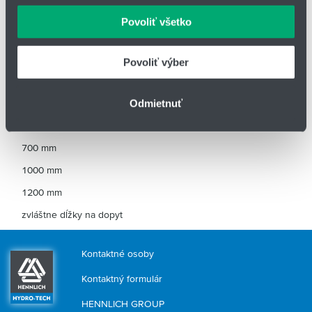
môžu príslušné informácie skombinovať s ďalšími
Povoliť všetko
Dopravný šnek:
údajmi, ktoré ste im poskytli alebo ktoré od vás získali,
Dopravný šnek sa používa predovšetkým pre viskózne médiá.
keď ste používali ich služby.
Povoliť výber
Zaisťuje veľmi citlivú dopravu média. Je možné použiť pre
viskozitu do 1.500 mPas.
Odmietnuť
Dĺžka čerpacej trubice:
700 mm
1000 mm
1200 mm
zvláštne dĺžky na dopyt
Kontaktné osoby
Kontaktný formulár
HENNLICH GROUP