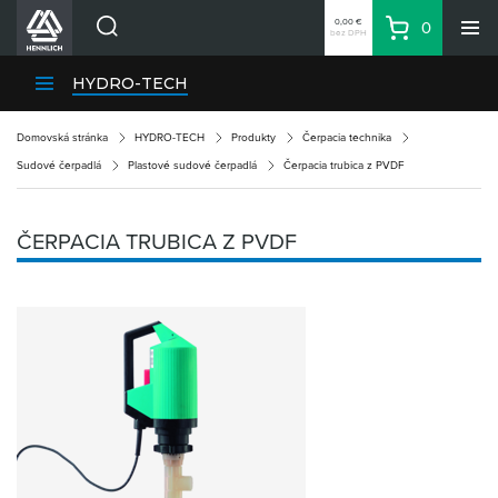
0,00 €
0
bez DPH
Košík
Vyhľadávanie
Divízie HENNLICH
HYDRO-TECH
Produkty
Domovská stránka
HYDRO-TECH
Produkty
Čerpacia technika
Blog
Sudové čerpadlá
Plastové sudové čerpadlá
Čerpacia trubica z PVDF
Kariéra
O firme
ČERPACIA TRUBICA Z PVDF
Kontakty
Priemyselný park HENNLICH
Prihlásenie
Nákupný zoznam
Partner
Zone