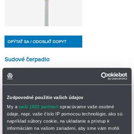
OPÝTAŤ SA / ODOSLAŤ DOPYT
Sudové čerpadlo
Sudové čerpadlo sa vždy skladá z motora, čerpacej trubice a
hadicovej koncovky. Príslušenstvo - hadice, stáčacie pištole,
hadicové koncovky, prietokomery, pätkové sitká, uzemňovacie
káble - Vám radi ponúkneme v prípade potreby.
Zodpovedné použitie vašich údajov
Dodávané elektromotory:
My a
naši 1022 partneri
spracúvame vaše osobné
p310 = 520 Watt, 230 V, 50 Hz
údaje, napr. vaše číslo IP pomocou technológie, ako sú
p400 = 850 Watt, 230 V, 50 Hz
napríklad súbory cookie, na ukladanie a prístup k
d600 = 600 Watt pri 6 bar tlakovom vzduchu (pneumatický
informáciám na vašom zariadení, aby sme vám mohli
pohon)