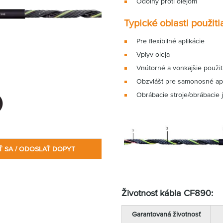
Odolný proti olejom
Typické oblasti použit
Pre flexibilné aplikácie
Vplyv oleja
Vnútorné a vonkajšie použi
Obzvlášť pre samonosné apl
Obrábacie stroje/obrábacie j
Ť SA / ODOSLAŤ DOPYT
Životnosť kábla CF890:
Garantovaná životnosť