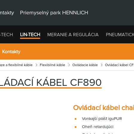
ntakty
Priemyselný park HENNLICH
-TECH
LIN-TECH
MERANIE A REGULÁCIA
PNEUMATIC
Kontakty
ze a flexibilné káble
Flexibilné káble
Ovládacie káble
Ovládací kábel C
LÁDACÍ KÁBEL CF890
Ovládací kábel cha
Vonkajší plášť iguPUR
Oheň retardujúci