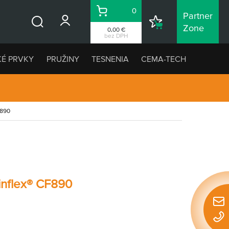
0
Partner
Košík
Nákupný
Zone
0,00 €
Vyhľadávanie
zoznam
bez DPH
KÉ PRVKY
PRUŽINY
TESNENIA
CEMA-TECH
F890
inflex® CF890
Rýchl
konta