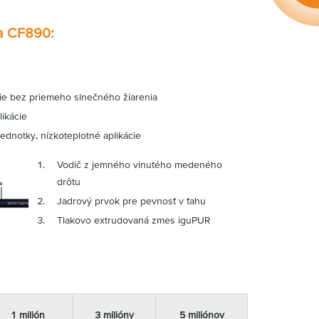
ia CF890:
tie bez priemeho slnečného žiarenia
ikácie
ednotky, nízkoteplotné aplikácie
Vodič z jemného vinutého medeného
drôtu
Jadrový prvok pre pevnosť v ťahu
Tlakovo extrudovaná zmes iguPUR
1 milión
3 milióny
5 miliónov