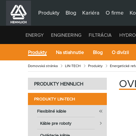
Produkty
Blog
Kariéra
O firme
Ko
ENERGY
ENGINEERING
FILTRÁCIA
HYDRO
Produkty
Na stiahnutie
Blog
O divízii
Domovská stránka
LIN-TECH
Produkty
Energetické reťa
OV
PRODUKTY HENNLICH
PRODUKTY LIN-TECH
Flexibilné káble
Káble pre roboty
Ovládacie káble