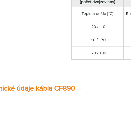
(počet dvojzdvihov)
Teplota od/do [°C]
R 
-20 / -10
-10 / +70
+70 / +80
nické údaje kábla CF890