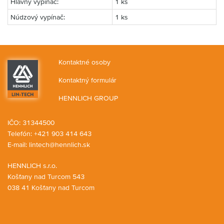
Hlavný vypínač:
1 ks
Núdzový vypínač:
1 ks
Kontaktné osoby
Kontaktný formulár
HENNLICH GROUP
IČO: 31344500
Telefón: +421 903 414 643
E-mail:
lintech@hennlich.sk
HENNLICH s.r.o.
Košťany nad Turcom 543
038 41 Košťany nad Turcom