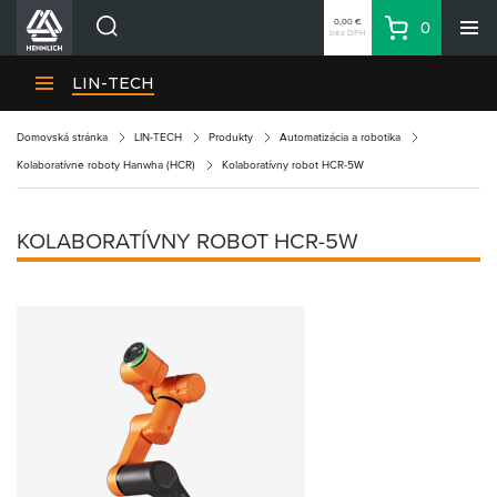
0,00 €
0
bez DPH
Košík
Vyhľadávanie
Divízie HENNLICH
LIN-TECH
Produkty
Domovská stránka
LIN-TECH
Produkty
Automatizácia a robotika
Blog
Kolaboratívne roboty Hanwha (HCR)
Kolaboratívny robot HCR-5W
Kariéra
O firme
KOLABORATÍVNY ROBOT HCR-5W
Kontakty
Priemyselný park HENNLICH
Prihlásenie
Nákupný zoznam
Partner
Zone