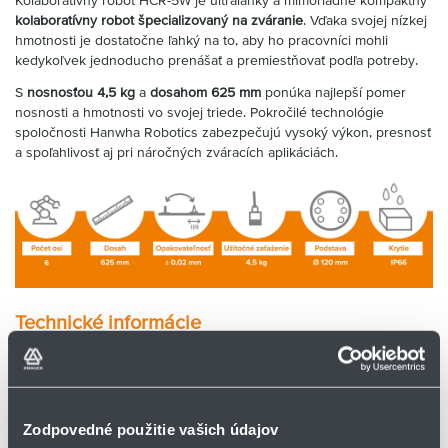
kolaboratívny robot špecializovaný na zváranie
. Vďaka svojej nízkej
hmotnosti je dostatočne ľahký na to, aby ho pracovníci mohli
kedykoľvek jednoducho prenášať a premiestňovať podľa potreby.
S
nosnosťou 4,5 kg
a
dosahom 625 mm
ponúka najlepší pomer
nosnosti a hmotnosti vo svojej triede. Pokročilé technológie
spoločnosti Hanwha Robotics zabezpečujú vysoký výkon, presnosť
a spoľahlivosť aj pri náročných zváracích aplikáciách.
Technické informácie
Počet osí (DOF):
6
Opakovateľnosť:
±0,02 mm
Lineárna rýchlosť:
0,5 m/s
Zodpovedné použitie vašich údajov