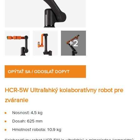
+2
OPÝTAŤ SA / ODOSLAŤ DOPYT
HCR-5W Ultraľahký kolaboratívny robot pre
zváranie
Nosnosť: 4,5 kg
Dosah: 625 mm
Hmotnosť robota: 10,9 kg
Kolaboratívny robot HCR-5W je ultraľahký a mimoriadne kompaktný