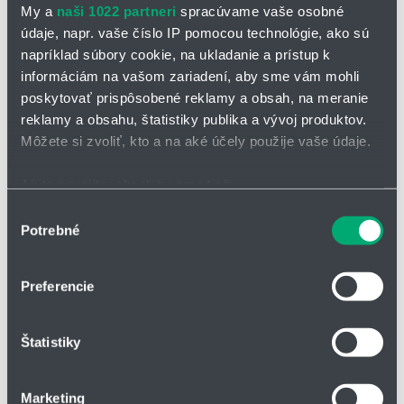
Rozsah pohybu a rýchlosti
J1: ±360°, max. 75°/s
My a
naši 1022 partneri
spracúvame vaše osobné
údaje, napr. vaše číslo IP pomocou technológie, ako sú
J2: +180° / −120°, max. 75°/s
napríklad súbory cookie, na ukladanie a prístup k
J3: +160° / −140°, max. 90°/s
informáciám na vašom zariadení, aby sme vám mohli
J4: ±360°, max. 90°/s
poskytovať prispôsobené reklamy a obsah, na meranie
reklamy a obsahu, štatistiky publika a vývoj produktov.
J5: ±115°, max. 90°/s
Môžete si zvoliť, kto a na aké účely použije vaše údaje.
J6: ±360°, max. 90°/s
Napájanie:
DC 24 V
Ak to povolíte, chceli by sme tiež:
Analógový vstup:
2 kanály
Zhromažďovať informácie o vašej geografickej
Výber
Potrebné
polohe s presnosťou na niekoľko metrov
Max. prúd:
1,5 A (1,5 A / pin)
súhlasu
Identifikovať vaše zariadenie aktívnym skenovaním
Hmotnosť:
10,9 kg
konkrétnych charakteristík (odtlačky prstov).
Preferencie
Montážna plocha:
Ø 120 mm
Viac informácií o tom, ako sa spracúvajú vaše osobné
Spôsob montáže:
podlaha, stena (max. 30°), strop
údaje, nájdete v časti s
vašimi nastaveniami
. Súhlas
Štatistiky
môžete kedykoľvek zmeniť alebo odvolať cez Vyhlásenie
Krytie:
IP66
o používaní súborov cookie.
Hlučnosť:
≤ 65 dBA
Marketing