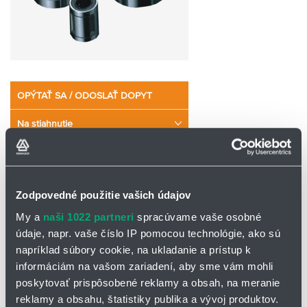
OPÝTAŤ SA / ODOSLAŤ DOPYT
Na stiahnutie
Katalógový list - guľôčková objímka
bez príruby LM, LM-GA, LM-MG
Zodpovedné použitie vašich údajov
Katalógový list - objímka bez príruby
LM-L
My a
naši 1022 partneri
spracúvame vaše osobné
údaje, napr. vaše číslo IP pomocou technológie, ako sú
napríklad súbory cookie, na ukladanie a prístup k
Guľôčkové objímky typ LM – japonská metrická
informáciám na vašom zariadení, aby sme vám mohli
séria s vysokou presnosťou
poskytovať prispôsobené reklamy a obsah, na meranie
reklamy a obsahu, štatistiky publika a vývoj produktov.
Guľôčkové objímky typu LM
sú najpoužívanejšou metrickou sériou