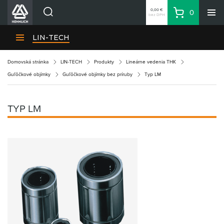
0,00 €
0
bez DPH
Košík
Vyhľadávanie
Divízie HENNLICH
LIN-TECH
Produkty
Domovská stránka
LIN-TECH
Produkty
Lineárne vedenia THK
Blog
Guľôčkové objímky
Guľôčkové objímky bez príruby
Typ LM
Kariéra
O firme
TYP LM
Kontakty
Priemyselný park HENNLICH
Prihlásenie
Nákupný zoznam
Partner
Zone