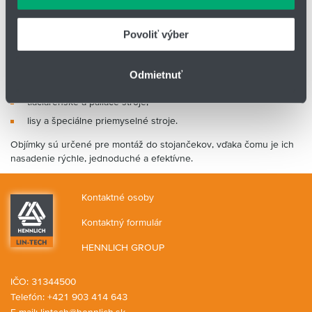
údajmi, ktoré ste im poskytli alebo ktoré od vás získali,
Apolikácie vhodné pre guľôčkové objímky LM:
keď ste používali ich služby.
Povoliť výber
počítače a periférie,
automatizačné a registračné systémy,
Odmietnuť
3D meracie prístroje,
tlačiarenské a páliace stroje,
lisy a špeciálne priemyselné stroje.
Objímky sú určené pre montáž do stojančekov, vďaka čomu je ich
nasadenie rýchle, jednoduché a efektívne.
Kontaktné osoby
Kontaktný formulár
HENNLICH GROUP
IČO: 31344500
Telefón: +421 903 414 643