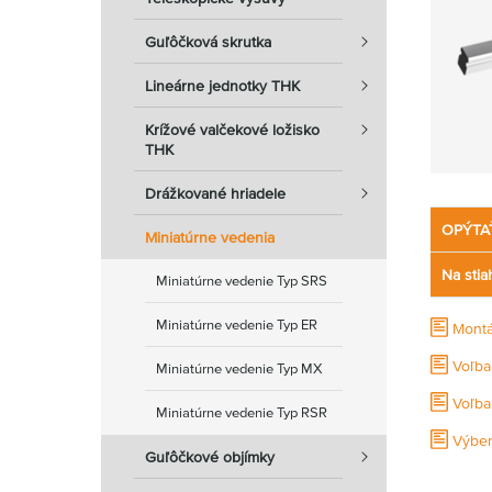
Guľôčková skrutka
Lineárne jednotky THK
Krížové valčekové ložisko
THK
Drážkované hriadele
OPÝTA
Miniatúrne vedenia
Na stia
Miniatúrne vedenie Typ SRS
Miniatúrne vedenie Typ ER
Montá
Voľba
Miniatúrne vedenie Typ MX
Voľba
Miniatúrne vedenie Typ RSR
Výber
Guľôčkové objímky
Výpoč