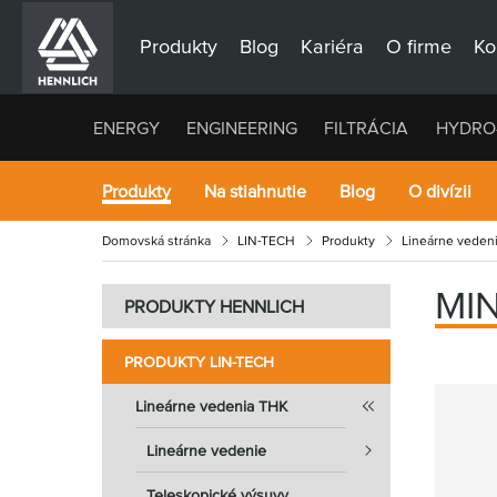
Produkty
Blog
Kariéra
O firme
Ko
ENERGY
ENGINEERING
FILTRÁCIA
HYDRO
Produkty
Na stiahnutie
Blog
O divízii
Domovská stránka
LIN-TECH
Produkty
Lineárne veden
MI
PRODUKTY HENNLICH
PRODUKTY LIN-TECH
Lineárne vedenia THK
Lineárne vedenie
Teleskopické výsuvy