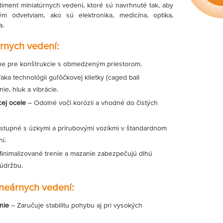
timent miniatúrnych vedení, ktoré sú navrhnuté tak, aby
m odvetviam, ako sú elektronika, medicína, optika,
a.
úrnych vedení:
ne pre konštrukcie s obmedzeným priestorom.
aka technológii guľôčkovej klietky (caged ball
ie, hluk a vibrácie.
ej ocele
– Odolné voči korózii a vhodné do čistých
tupné s úzkymi a prírubovými vozíkmi v štandardnom
í.
inimalizované trenie a mazanie zabezpečujú dlhú
 údržbu.
ineárnych vedení:
nie
– Zaručuje stabilitu pohybu aj pri vysokých