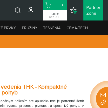
0
Partner
Košík
Nákupný
Zone
0,00 €
Vyhľadávanie
zoznam
bez DPH
KÉ PRVKY
PRUŽINY
TESNENIA
CEMA-TECH
e vedenia THK - Kompaktné
ý pohyb
Rýchl
ideálnym riešením pre aplikácie, kde je potrebné šetriť
konta
ečiť vysokú presnosť, plynulosť a spoľahlivý pohyb. V