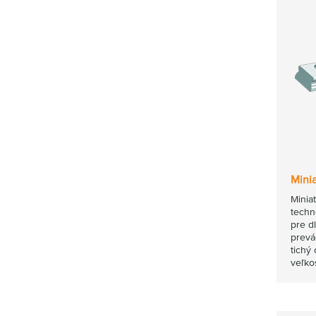
Mini
Minia
techn
pre d
prevá
tichý
veľko