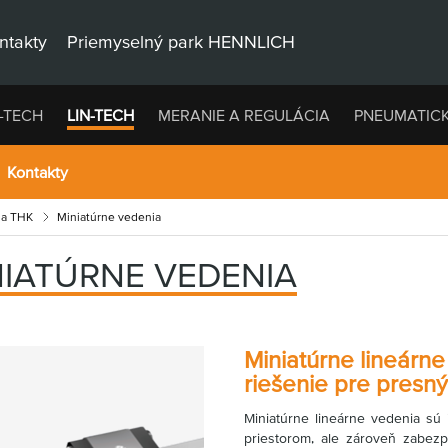
ntakty
Priemyselný park HENNLICH
-TECH
LIN-TECH
MERANIE A REGULÁCIA
PNEUMATIC
Kontakty
ia THK
Miniatúrne vedenia
NIATÚRNE VEDENIA
Miniatúrne lineárn
riešenie pre presn
Miniatúrne lineárne vedenia sú 
priestorom, ale zároveň zabezp