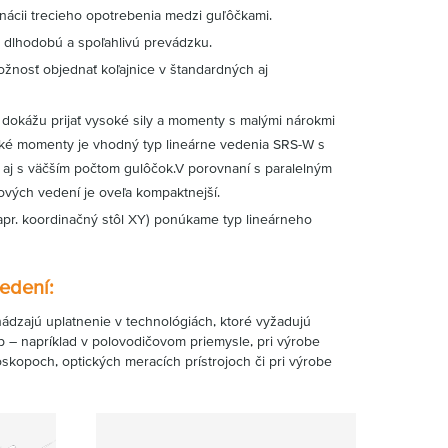
nácii trecieho opotrebenia medzi guľôčkami.
 dlhodobú a spoľahlivú prevádzku.
žnosť objednať koľajnice v štandardných aj
dokážu prijať vysoké sily a momenty s malými nárokmi
eľké momenty je vhodný typ lineárne vedenia SRS-W s
o aj s väčším počtom gulôčok.V porovnaní s paralelným
vých vedení je oveľa kompaktnejší.
apr. koordinačný stôl XY) ponúkame typ lineárneho
vedení:
ádzajú uplatnenie v technológiách, ktoré vyžadujú
 – napríklad v polovodičovom priemysle, pri výrobe
skopoch, optických meracích prístrojoch či pri výrobe