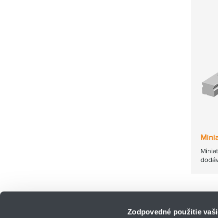
Mini
Minia
dodáv
Zodpovedné použitie vaši