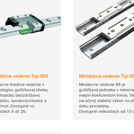
atúrne vedenie Typ SRS
Miniatúrne vedenie Typ E
túrne lineárne vedenie s
Miniatúrne vedenie ER je
ológiou guľôčkovej klietky
guľôčková jednotka s mimori
lhodobú bezúdržbovú
malým koeficientom trenia. Ta
dzku, vysokorýchlostný a
zaručený stabilný výkon na d
 chod. Dostupné vo
dobu prevádzky.
stiach 5 až 25.
Dostupné veľkostiach od 13 