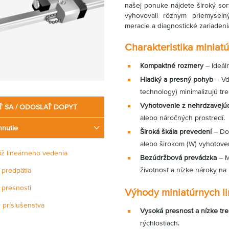
našej ponuke nájdete široký sor
vyhovovali rôznym priemyselný
meracie a diagnostické zariadeni
Charakteristika miniat
Kompaktné rozmery
– Ideál
Hladký a presný pohyb
– Vď
technology) minimalizujú tren
Vyhotovenie z nehrdzavejúc
Ť SA / ODOSLAŤ DOPYT
alebo náročných prostredí.
hnutie
Široká škála prevedení
– Dos
alebo širokom (W) vyhotoven
ž lineárneho vedenia
Bezúdržbová prevádzka
– M
životnosť a nízke nároky na
 predpätia
 presnosti
Výhody miniatúrnych l
 príslušenstva
Vysoká presnosť a nízke tre
ty pre lineárne vedenia
rýchlostiach.