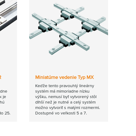
R
Miniatúrne vedenie Typ MX
Keďže tento pravouhlý lineárny
adne
systém má mimoriadne nízku
k je
výšku, nemusí byť vytvorený stôl
lhú
dlhší než je nutné a celý systém
možno vytvoriť s malými rozmermi.
do 25.
Dostupné vo veľkosti 5 a 7.