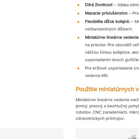
Dlhá životnosť
– Vďaka elimi
Mazacie príslušenstvo
– Pre
Flexibilita dĺžok koľajníc
– Mo
neštandardných dĺžkach.
Miniatúrne lineárne vedenia
na priestor. Pre obzvlášť v
väčšou šírkou koľajnice, ak
usporiadaním dvoch guľôčko
Pre krížové usporiadanie (n
vedenia MX.
Použitie miniatúrnych 
Miniatúrne lineárne vedenia nach
jemný, presný a bezhlučný pohyb
robotov, CNC zariadeniach, mikro
zdravotníckych prístrojov.