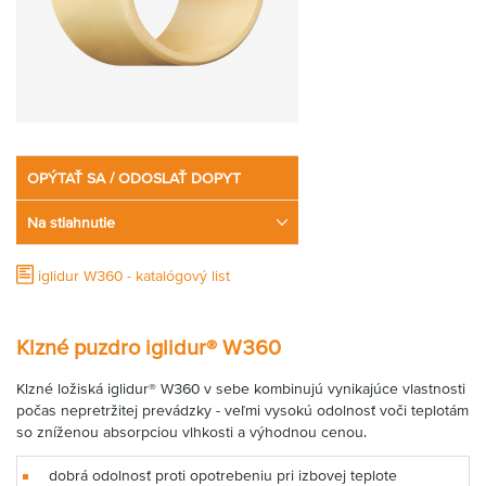
OPÝTAŤ SA / ODOSLAŤ DOPYT
Na stiahnutie
iglidur W360 - katalógový list
Klzné puzdro iglidur® W360
Klzné ložiská iglidur® W360 v sebe kombinujú vynikajúce vlastnosti
počas nepretržitej prevádzky - veľmi vysokú odolnosť voči teplotám
so zníženou absorpciou vlhkosti a výhodnou cenou.
dobrá odolnosť proti opotrebeniu pri izbovej teplote