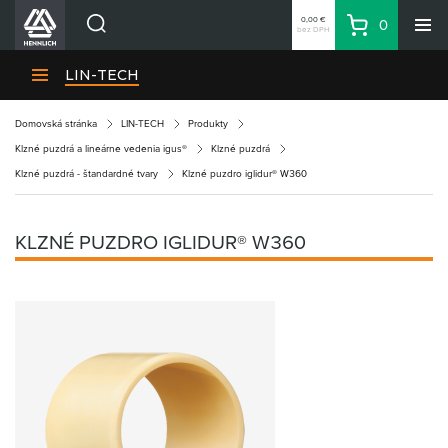
0,00 €
0
bez DPH
Košík
Vyhľadávanie
Divízie HENNLICH
LIN-TECH
Produkty
Domovská stránka
LIN-TECH
Produkty
Blog
Klzné puzdrá a lineárne vedenia igus®
Klzné puzdrá
Kariéra
Klzné puzdrá - štandardné tvary
Klzné puzdro iglidur® W360
O firme
Kontakty
KLZNÉ PUZDRO IGLIDUR® W360
Priemyselný park HENNLICH
Prihlásenie
Nákupný zoznam
Partner
Zone