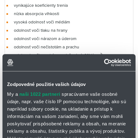
vynikajúce koeficienty trenia
nízka absorpcia vlhkosti
vysoká odolnosť voči médiám
odolnosť voči tlaku na hrany
odolnosť voči nárazom a úderom
odolnosť voči nečistotám a prachu
odolnosť voči vysokému zaťaženiu (>60N/mm²)
Kedy použiť iný typ
Zodpovedné použitie vašich údajov
klzného puzdra:
My a
naši 1022 partneri
spracúvame vaše osobné
Kedy použiť iglidur®
údaje, napr. vaše číslo IP pomocou technológie, ako sú
ak sa požaduje extrémne
napríklad súbory cookie, na ukladanie a prístup k
W360
odolné ložisko pre
informáciám na vašom zariadení, aby sme vám mohli
štandardné teplotné
ak sa vyžaduje ložisko s
poskytovať prispôsobené reklamy a obsah, na meranie
rozmedzie a nízke až
extrémnou odolnosťou voči
reklamy a obsahu, štatistiky publika a vývoj produktov.
stredné
oteru pod stredným zaťažením