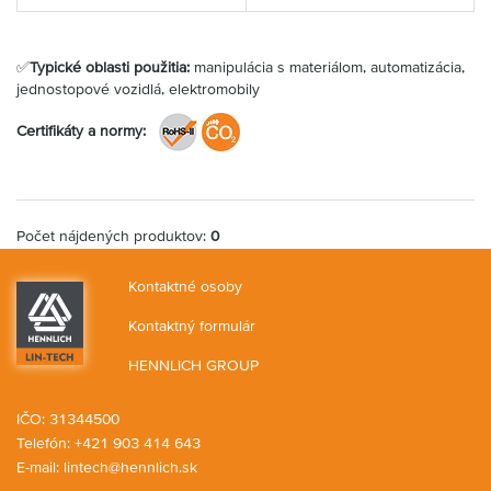
✅
Typické oblasti použitia:
manipulácia s materiálom, automatizácia,
jednostopové vozidlá, elektromobily
Certifikáty a normy:
Počet nájdených produktov:
0
Kontaktné osoby
Kontaktný formulár
HENNLICH GROUP
IČO: 31344500
Telefón: +421 903 414 643
E-mail:
lintech@hennlich.sk