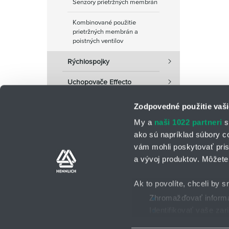
Senzory prietržných membrán
Kombinované použitie
prietržných membrán a
poistných ventilov
Rýchlospojky
Uchopovače Effecto
Zodpovedné použitie vaši
My a
naši 1022 partneri
s
ako sú napríklad súbory c
vám mohli poskytovať pris
a vývoj produktov. Môžete 
Kontaktné osoby
Kontaktný formu
Ak to povolíte, chceli by s
Zhromažďovať informác
Identifikovať vaše za
Všeobecné obchodné po
2025 © HENNLICH - Všetky práva vyhradené
Viac informácií o tom, ako