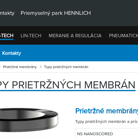
ntakty
Priemyselný park HENNLICH
-TECH
LIN-TECH
MERANIE A REGULÁCIA
PNEUMATIC
Kontakty
Prietržné membrány
Typy prietržných membrán
PY PRIETRŽNÝCH MEMBRÁN
Prietržné membrán
Typy prietržných membrán a prí
NS NANOSCORED