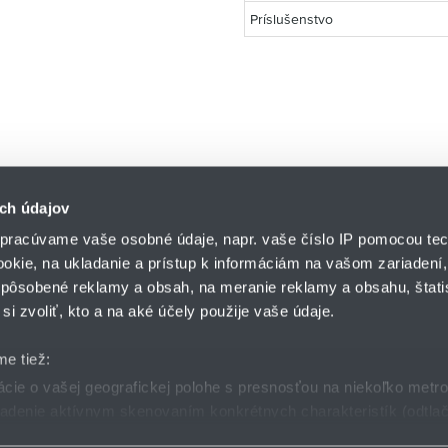
Príslušenstvo
ch údajov
pracúvame vaše osobné údaje, napr. vaše číslo IP pomocou tec
ookie, na ukladanie a prístup k informáciám na vašom zariadení
pôsobené reklamy a obsah, na meranie reklamy a obsahu, štatis
HENNLICH s.r.o.
si zvoliť, kto a na aké účely použije vaše údaje.
Košťany nad Turcom 5
lár
HENNLICH GROUP
038 41 Košťany nad T
me tiež:
ie o vašej geografickej polohe s presnosťou na niekoľko metr
riadenie aktívnym skenovaním konkrétnych charakteristík (odtlač
dmienky
GDPR
Nastavenia cookies
 sa spracúvajú vaše osobné údaje, nájdete v časti s
vašimi nas