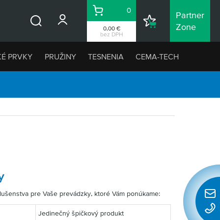
0
Partner
Košík
Nákupný
Zone
0,00 €
Vyhľadávanie
zoznam
bez DPH
KÉ PRVKY
PRUŽINY
TESNENIA
CEMA-TECH
y
slušenstva pre Vaše prevádzky, ktoré Vám ponúkame:
Rýchl
konta
Jedinečný špičkový produkt