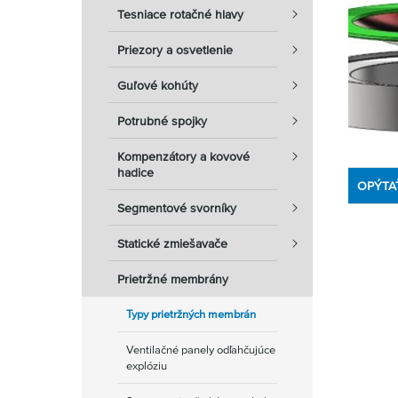
Tesniace rotačné hlavy
Priezory a osvetlenie
Guľové kohúty
Potrubné spojky
Kompenzátory a kovové
hadice
OPÝTA
Segmentové svorníky
Statické zmiešavače
Prietržné membrány
Typy prietržných membrán
Ventilačné panely odľahčujúce
explóziu