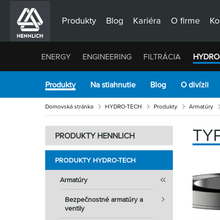
Produkty
Blog
Kariéra
O firme
Ko
ENERGY
ENGINEERING
FILTRÁCIA
HYDRO
Produkty
Na stiahnutie
Blog
O divízii
Domovská stránka
HYDRO-TECH
Produkty
Armatúry
TY
PRODUKTY HENNLICH
PRODUKTY HYDRO-TECH
Armatúry
Bezpečnostné armatúry a
ventily