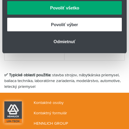
pri montáži rozmerových
+90 °C
môžu príslušné informácie skombinovať s ďalšími
Povoliť všetko
dielov rady E
údajmi, ktoré ste im poskytli alebo ktoré od vás získali,
ak sú požadované priemery
pokiaľ je požadovaná
keď ste používali ich služby.
nad 20 mm
vysoká pevnosť v tlaku
Povoliť výber
ak sú požadované
ak sú kladené vysoké
obvodové rýchlosti vyššie
nároky na tichú prevádzku
než 0,5 m/s
Odmietnuť
pokiaľ je požadovaná
bezvôľová konštrukcia
✅ Typické oblasti použitia:
stavba strojov, nábytkárska priemysel,
baliaca technika, laboratórne zariadenia, modelárstvo, automotive,
letecký priemysel
Kontaktné osoby
Kontaktný formulár
HENNLICH GROUP