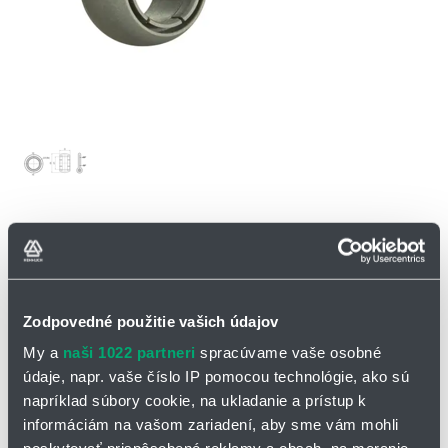
OPÝTAŤ SA / ODOSLAŤ DOPYT
Kaloty igubal® J4VEM
Zodpovedné použitie vašich údajov
Kaloty igubal® z materiálu
iglidur® J4
sa vyznačujú extrémne nízkou
My a
naši 1022 partneri
spracúvame vaše osobné
absorpciou vlhkosti a mimoriadne výhodnou cenou. Špeciálny tvar
údaje, napr. vaše číslo IP pomocou technológie, ako sú
vnútorného otvoru je
predpätý
, čo znamená, že v nezaťaženom
napríklad súbory cookie, na ukladanie a prístup k
stave sú hriadele úplne bez vôle. Po zaťažení dochádza k plastickej
informáciám na vašom zariadení, aby sme vám mohli
deformácii predpätých koncov, pričom sa hriadeľ oprie o valcový