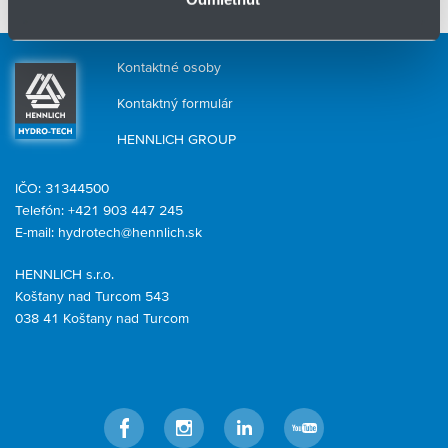
pripravíme riešenie na mieru.
Kontaktné osoby
Kontaktný formulár
HENNLICH GROUP
IČO: 31344500
Telefón: +421 903 447 245
E-mail:
hydrotech@hennlich.sk
HENNLICH s.r.o.
Košťany nad Turcom 543
038 41 Košťany nad Turcom
Facebook
Instagram
LinkedIn
YouTube