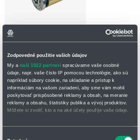
OPÝTAŤ SA / ODOSLAŤ DOPYT
Zodpovedné použitie vašich údajov
Na stiahnutie
My a
naši 1022 partneri
spracúvame vaše osobné
Tesniaca rotačná hlava_typ MP.pdf
údaje, napr. vaše číslo IP pomocou technológie, ako sú
napríklad súbory cookie, na ukladanie a prístup k
informáciám na vašom zariadení, aby sme vám mohli
Rotačná tesniaca hlava typ MP
poskytovať prispôsobené reklamy a obsah, na meranie
reklamy a obsahu, štatistiky publika a vývoj produktov.
Typový rad MP predstavuje skupinu pokročilých priemyselných
Môžete si zvoliť, kto a na aké účely použije vaše údaje.
zariadení a komponentov, navrhnutých na použitie v aplikáciách,
ktoré vyžadujú vysokú presnosť, spoľahlivosť a odolnosť.
Ak to povolíte, chceli by sme tiež:
Viackanálové prevedenie až pre desať rôznych médií
Zhromažďovať informácie o vašej geografickej
Výber
Použitie pre rotačné stoly, obrábacie stroje a na výrobu foriem