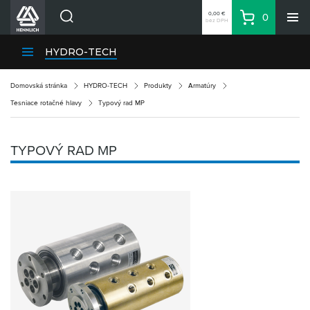
0,00 €
0
bez DPH
Košík
Vyhľadávanie
Divízie HENNLICH
HYDRO-TECH
Produkty
Domovská stránka
HYDRO-TECH
Produkty
Armatúry
Blog
Tesniace rotačné hlavy
Typový rad MP
Kariéra
O firme
TYPOVÝ RAD MP
Kontakty
Priemyselný park HENNLICH
Prihlásenie
Nákupný zoznam
Partner
Zone