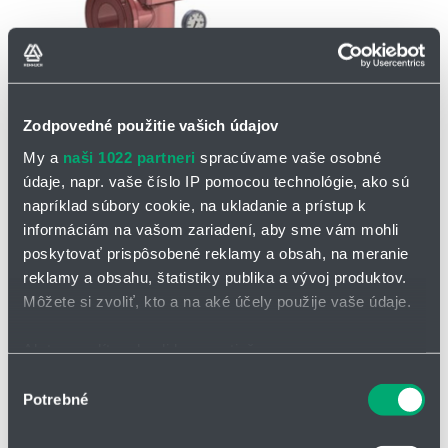
Zodpovedné použitie vašich údajov
My a
naši 1022 partneri
spracúvame vaše osobné
OPÝTAŤ SA / ODOSLAŤ DOPYT
údaje, napr. vaše číslo IP pomocou technológie, ako sú
napríklad súbory cookie, na ukladanie a prístup k
Poistné ventily a prietržné membrány
informáciám na vašom zariadení, aby sme vám mohli
poskytovať prispôsobené reklamy a obsah, na meranie
Poistné ventily a prietržné membrány môžu byť použité samostatne
reklamy a obsahu, štatistiky publika a vývoj produktov.
ako primárne bezpečnostné prvky alebo môžu byť použité
Môžete si zvoliť, kto a na aké účely použije vaše údaje.
súčasne. Prietržné membrány sa všeobecne považujú za
alternatívu k poistným ventilom.
Ak to povolíte, chceli by sme tiež:
Porovnanie poistného ventilu a prietržnej
Zhromažďovať informácie o vašej geografickej
Výber
membrány
Potrebné
polohe s presnosťou na niekoľko metrov
súhlasu
Identifikovať vaše zariadenie aktívnym skenovaním
PRŮTRŽNÁ MEMBRÁNA
PO
Lze opět uzavřít