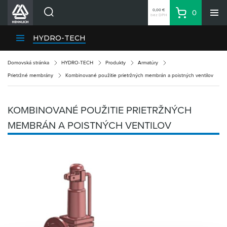
0,00 €
0
bez DPH
Košík
Vyhľadávanie
Divízie HENNLICH
HYDRO-TECH
Produkty
Domovská stránka
HYDRO-TECH
Produkty
Armatúry
Blog
Prietržné membrány
Kombinované použitie prietržných membrán a poistných ventilov
Kariéra
O firme
KOMBINOVANÉ POUŽITIE PRIETRŽNÝCH
Kontakty
MEMBRÁN A POISTNÝCH VENTILOV
Priemyselný park HENNLICH
Prihlásenie
Nákupný zoznam
Partner
Zone