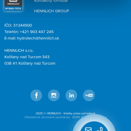
Kontaktný formulár
HENNLICH GROUP
IČO: 31344500
Telefón: +421 903 447 245
E-mail:
hydrotech@hennlich.sk
HENNLICH s.r.o.
Košťany nad Turcom 543
038 41 Košťany nad Turcom
Facebook
Instagram
LinkedIn
YouTube
2025 © HENNLICH - Všetky práva vyhradené
Všeobecné obchodné podmienky
GDPR
Nastavenia cookies
Rýchly