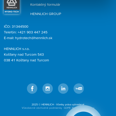
Kontaktný formulár
HENNLICH GROUP
IČO: 31344500
Telefón: +421 903 447 245
E-mail:
hydrotech@hennlich.sk
HENNLICH s.r.o.
Košťany nad Turcom 543
038 41 Košťany nad Turcom
Facebook
Instagram
LinkedIn
YouTube
2025 © HENNLICH - Všetky práva vyhradené
Všeobecné obchodné podmienky
GDPR
Nastavenia cookies