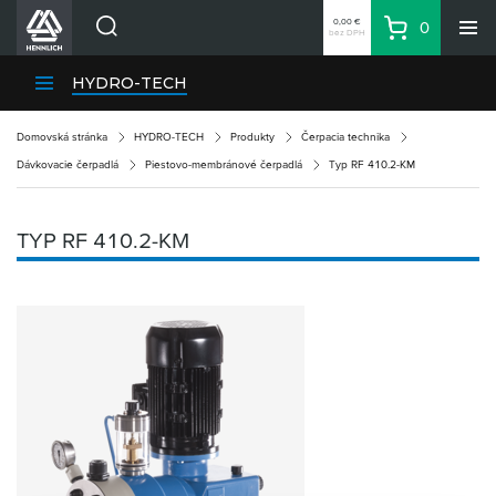
0,00 €
0
bez DPH
Košík
Vyhľadávanie
Divízie HENNLICH
HYDRO-TECH
Produkty
Domovská stránka
HYDRO-TECH
Produkty
Čerpacia technika
Blog
Dávkovacie čerpadlá
Piestovo-membránové čerpadlá
Typ RF 410.2-KM
Kariéra
O firme
TYP RF 410.2-KM
Kontakty
Priemyselný park HENNLICH
Prihlásenie
Nákupný zoznam
Partner
Zone