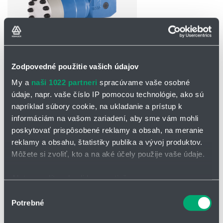
Zodpovedné použitie vašich údajov
OPÝTAŤ SA / ODOSLAŤ DOPYT
My a
naši 1022 partneri
spracúvame vaše osobné
údaje, napr. vaše číslo IP pomocou technológie, ako sú
Piestovo-membránové čerpadlá R
napríklad súbory cookie, na ukladanie a prístup k
410.2-...KM/...
informáciám na vašom zariadení, aby sme vám mohli
poskytovať prispôsobené reklamy a obsah, na meranie
Čerpacia hlava z materiálu PP, 1.4571, PVC-U, PVDF.
reklamy a obsahu, štatistiky publika a vývoj produktov.
Pre každé médium je k dispozícii optimálny materiál!
Môžete si zvoliť, kto a na aké účely použije vaše údaje.
Pre jednoduché alebo dvojité ventily, ventilové guličky, ventilové
tesnenia a membrány sa volí vždy najvhodnejší materiál.
Ak to povolíte, chceli by sme tiež:
Motor : 220-250/340-440 V, 50Hz, IP55, ISO F
Zhromažďovať informácie o vašej geografickej
Výber
Potrebné
polohe s presnosťou na niekoľko metrov
súhlasu
Technické vlastnosti:
Identifikovať vaše zariadenie aktívnym skenovaním