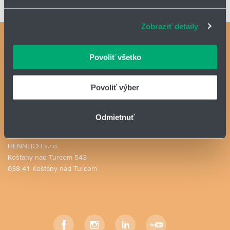
sociálnych médií a analýzu návštevnosti používame
kopu materiálu a zabraňuje úniku prachu do okolia
súbory cookie. Informácie o tom, ako používate naše
Zobraziť detaily
webové stránky, poskytujeme aj našim partnerom v
oblasti sociálnych médií, inzercie a analýzy. Títo partneri
Kontaktné osoby
môžu príslušné informácie skombinovať s ďalšími
Povoliť všetko
Kontaktný formulár
údajmi, ktoré ste im poskytli alebo ktoré od vás získali,
keď ste používali ich služby.
HENNLICH GROUP
Povoliť výber
IČO: 31344500
Telefón: +421 940 996 808
Odmietnuť
E-mail:
engineering@hennlich.sk
HENNLICH s.r.o.
Košťany nad Turcom 543
038 41 Košťany nad Turcom