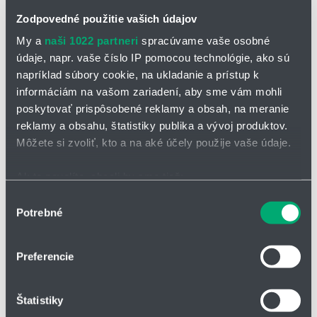
dostupnému 2,5D videniu systému Eyes získate vnímanie hĺbky
Zodpovedné použitie vašich údajov
a schopnosť skladať diely na seba bez toho, aby sa zvyšovala
My a
naši 1022 partneri
spracúvame vaše osobné
zložitosť.
údaje, napr. vaše číslo IP pomocou technológie, ako sú
napríklad súbory cookie, na ukladanie a prístup k
informáciám na vašom zariadení, aby sme vám mohli
poskytovať prispôsobené reklamy a obsah, na meranie
reklamy a obsahu, štatistiky publika a vývoj produktov.
Môžete si zvoliť, kto a na aké účely použije vaše údaje.
Ak to povolíte, chceli by sme tiež:
Zhromažďovať informácie o vašej geografickej
Výber
Potrebné
polohe s presnosťou na niekoľko metrov
súhlasu
Identifikovať vaše zariadenie aktívnym skenovaním
konkrétnych charakteristík (odtlačky prstov).
Intuitívne programovanie
Preferencie
Viac informácií o tom, ako sa spracúvajú vaše osobné
Systém Easy One pre montáž s akoukoľvek poprednou značkou
údaje, nájdete v časti s
vašimi nastaveniami
. Súhlas
robotov pomocou softvéru, ktorý sa ľahko inštaluje a programuje, a
Štatistiky
môžete kedykoľvek zmeniť alebo odvolať cez Vyhlásenie
dokáže ich teda nastaviť aj obsluha bez technických znalostí.