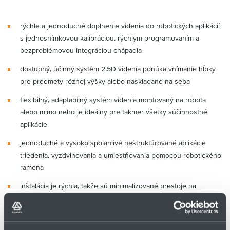
rýchle a jednoduché doplnenie videnia do robotických aplikácií
s jednosnímkovou kalibráciou, rýchlym programovaním a
bezproblémovou integráciou chápadla
dostupný, účinný systém 2,5D videnia ponúka vnímanie hĺbky
pre predmety rôznej výšky alebo naskladané na seba
flexibilný, adaptabilný systém videnia montovaný na robota
alebo mimo neho je ideálny pre takmer všetky súčinnostné
aplikácie
jednoduché a vysoko spoľahlivé neštruktúrované aplikácie
triedenia, vyzdvihovania a umiestňovania pomocou robotického
ramena
inštalácia je rýchla, takže sú minimalizované prestoje na
prechod na iné výrobky alebo postupy. Jednosnímková
kalibrácia a rozpoznávanie dielov trvajú iba minúty a
programovanie je intuitívne a rýchle. A vďaka pokročilému a