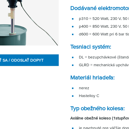
Dodávané elektromotor
p310 = 520 Watt, 230 V, 50
p400 = 850 Watt, 230 V, 50
d600 = 600 Watt pri 6 bar 
Tesniaci systém:
DL = bezupchávkové (štand
Ť SA / ODOSLAŤ DOPYT
GLRD = mechanická upcháv
Materiál hriadeľa:
nerez
Hastelloy C
Typ obežného kolesa:
Axiálne obežné koleso (1stupňo
je navrhnuté pre väčšie do