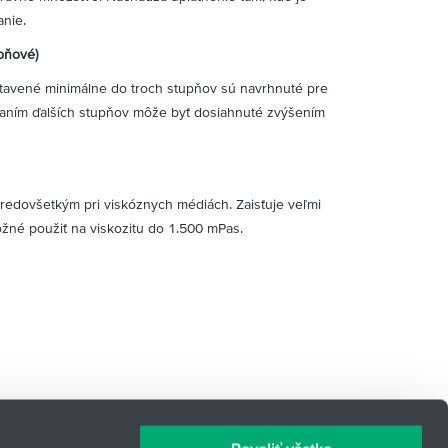
nie.
pňové)
stavené minimálne do troch stupňov sú navrhnuté pre
daním ďalších stupňov môže byť dosiahnuté zvýšením
redovšetkým pri viskóznych médiách. Zaisťuje veľmi
ožné použiť na viskozitu do 1.500 mPas.