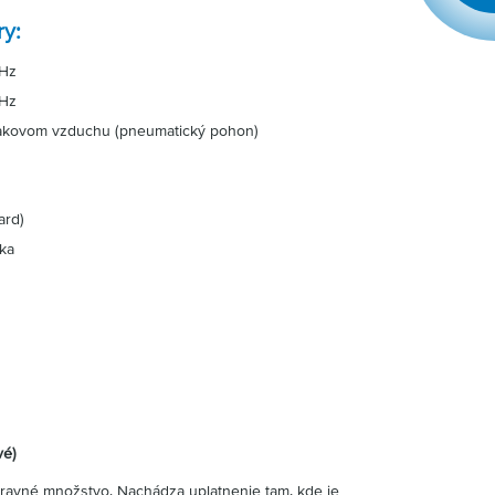
y:
 Hz
 Hz
tlakovom vzduchu (pneumatický pohon)
ard)
ka
vé)
pravné množstvo. Nachádza uplatnenie tam, kde je