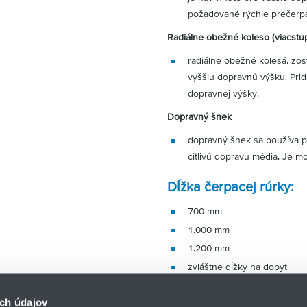
požadované rýchle prečerpa
Radiálne obežné koleso (viacstu
radiálne obežné kolesá, zo
vyššiu dopravnú výšku. Pri
dopravnej výšky.
Dopravný šnek
dopravný šnek sa používa p
citlivú dopravu média. Je m
Dĺžka čerpacej rúrky:
700 mm
1.000 mm
1.200 mm
zvláštne dĺžky na dopyt
ch údajov