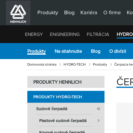
Produkty
Blog
Kariéra
O firme
Ko
ENERGY
ENGINEERING
FILTRÁCIA
HYDRO
Produkty
Na stiahnutie
Blog
O divízii
Domovská stránka
HYDRO-TECH
Produkty
Čerpacia te
ČER
PRODUKTY HENNLICH
PRODUKTY HYDRO-TECH
Sudové čerpadlá
Plastové sudové čerpadlá
Kovové sudové čerpadlá