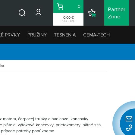
0
Partner
Košík
Nákupný
Zone
0,00 €
Vyhľadávanie
zoznam
bez DPH
KÉ PRVKY
PRUŽINY
TESNENIA
CEMA-TECH
íka
z motora, čerpacej trubky a hadicovej koncovky.
Rýchl
e pištole, výtokové koncovky, prietokomery, pätné sitá,
konta
 v prípade potreby ponúkneme.