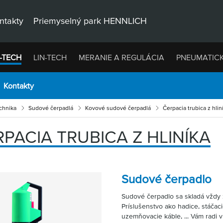
ntakty
Priemyselný park HENNLICH
-TECH
LIN-TECH
MERANIE A REGULÁCIA
PNEUMATIC
Kontakty
chnika
Sudové čerpadlá
Kovové sudové čerpadlá
Čerpacia trubica z hlin
PACIA TRUBICA Z HLINÍKA
Sudové čerpadlo
Sudové čerpadlo sa skladá vždy 
Príslušenstvo ako hadice, stáčaci
uzemňovacie káble, ... Vám radi