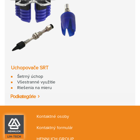
Uchopovače SRT
Šetrný úchop
Všestranné využitie
Riešenia na mieru
Podkategórie
Kontaktné osoby
Kontaktný formulár
HENNLICH GROUP