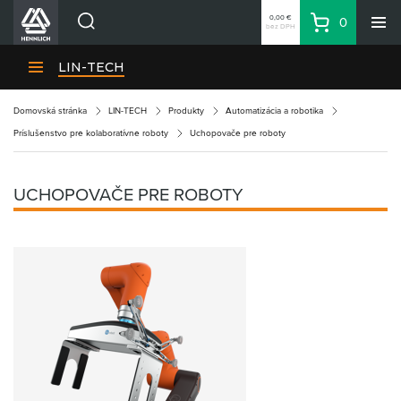
0,00 €
0
bez DPH
Košík
Vyhľadávanie
Divízie HENNLICH
LIN-TECH
Produkty
Domovská stránka
LIN-TECH
Produkty
Automatizácia a robotika
Blog
Príslušenstvo pre kolaboratívne roboty
Uchopovače pre roboty
Kariéra
O firme
UCHOPOVAČE PRE ROBOTY
Kontakty
Priemyselný park HENNLICH
Prihlásenie
Nákupný zoznam
Partner
Zone