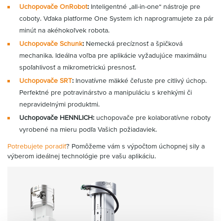
Uchopovače OnRobot
:
Inteligentné „all-in-one“ nástroje pre
coboty. Vďaka platforme One System ich naprogramujete za pár
minút na akéhokoľvek robota.
Uchopovače Schunk
:
Nemecká precíznosť a špičková
mechanika. Ideálna voľba pre aplikácie vyžadujúce maximálnu
spoľahlivosť a mikrometrickú presnosť.
Uchopovače SRT
:
Inovatívne mäkké čeľuste pre citlivý úchop.
Perfektné pre potravinárstvo a manipuláciu s krehkými či
nepravidelnými produktmi.
Uchopovače HENNLICH:
uchopovače pre kolaboratívne roboty
vyrobené na mieru podľa Vašich požiadaviek.
Potrebujete poradiť
? Pomôžeme vám s výpočtom úchopnej sily a
výberom ideálnej technológie pre vašu aplikáciu.