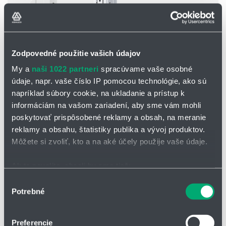
Zodpovedné použitie vašich údajov
My a
naši 1022 partneri
spracúvame vaše osobné
údaje, napr. vaše číslo IP pomocou technológie, ako sú
Pneumatické uchopovače SMC
napríklad súbory cookie, na ukladanie a prístup k
Jednoduchá integrácia (Plug & Play)
informáciám na vašom zariadení, aby sme vám mohli
Kompaktný a ľahký dizajn
poskytovať prispôsobené reklamy a obsah, na meranie
Energetická efektivita
reklamy a obsahu, štatistiky publika a vývoj produktov.
Podkategórie
Môžete si zvoliť, kto a na aké účely použije vaše údaje.
Ak to povolíte, chceli by sme tiež:
Zhromažďovať informácie o vašej geografickej
Výber
Potrebné
polohe s presnosťou na niekoľko metrov
súhlasu
Identifikovať vaše zariadenie aktívnym skenovaním
konkrétnych charakteristík (odtlačky prstov).
Preferencie