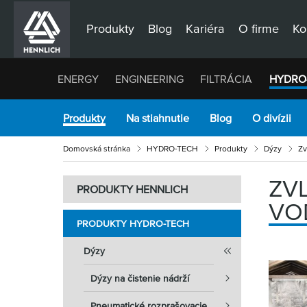
Produkty
Blog
Kariéra
O firme
Ko
ENERGY
ENGINEERING
FILTRÁCIA
HYDRO
Produkty
Na stiahnutie
Blog
O divízii
Domovská stránka
HYDRO-TECH
Produkty
Dýzy
Zv
ZV
PRODUKTY HENNLICH
VO
PRODUKTY HYDRO-TECH
Dýzy
Dýzy na čistenie nádrží
Pneumatické rozprašovacie