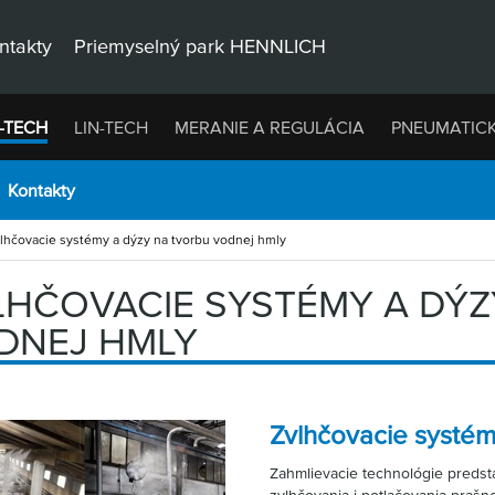
ntakty
Priemyselný park HENNLICH
-TECH
LIN-TECH
MERANIE A REGULÁCIA
PNEUMATIC
Kontakty
lhčovacie systémy a dýzy na tvorbu vodnej hmly
LHČOVACIE SYSTÉMY A DÝ
DNEJ HMLY
Zvlhčovacie systém
Zahmlievacie technológie predst