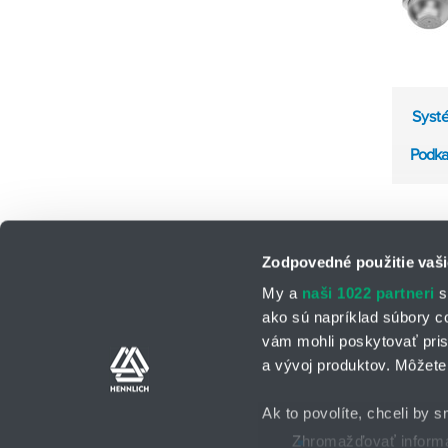
Syst
Podka
Zodpovedné použitie vaši
My a
naši 1022 partneri
s
ako sú napríklad súbory c
vám mohli poskytovať pris
a vývoj produktov. Môžete 
Kontaktné osoby
Kontaktný formu
Ak to povolíte, chceli by s
Zhromažďovať informác