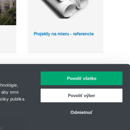
Projekty na mieru - referencie
Povoliť všetko
hnológie,
, aby sme
Povoliť výber
tiky publika
IČO: 31344500
43
Telefón: +421 903 447 245
Odmietnuť
urcom
E-mail:
hydrotech@hennlich.sk
ov