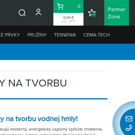
0
Partner
Košík
Nákupný
Zone
0,00 €
Vyhľadávanie
zoznam
bez DPH
KÉ PRVKY
PRUŽINY
TESNENIA
CEMA-TECH
ZY NA TVORBU
y na tvorbu vodnej hmly!
Rýchl
konta
avujú moderný, energeticky úsporný spôsob chladenia,