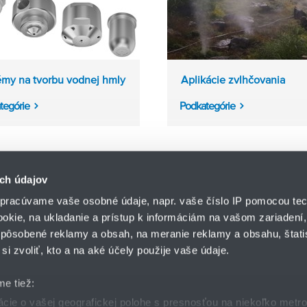
émy na tvorbu vodnej hmly
Aplikácie zvlhčovania
tegórie
Podkategórie
ch údajov
pracúvame vaše osobné údaje, napr. vaše číslo IP pomocou tec
ookie, na ukladanie a prístup k informáciám na vašom zariadení
pôsobené reklamy a obsah, na meranie reklamy a obsahu, štatis
HENNLICH s.r.o.
si zvoliť, kto a na aké účely použije vaše údaje.
Košťany nad Turcom 5
lár
HENNLICH GROUP
038 41 Košťany nad T
me tiež:
ie o vašej geografickej polohe s presnosťou na niekoľko metr