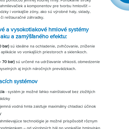
nosti pomocou jemnej vodnej hmly. Ponúkame široký
ahmlievačiek a komponentov pre tvorbu hmlovišť –
zky i vonkajšie zóny, ako sú výrobné haly, sklady,
 či reštauračné záhradky.
ové a vysokotlakové hmlové systémy
laku a zamýšľaného efektu:
 bar)
sú ideálne na ochladenie, zvlhčovanie, zníženie
aplikácie vo vonkajších priestoroch a skleníkoch.
 70 bar)
sú určené na udržiavanie vlhkosti, obmedzenie
emyselných aj iných náročných prevádzkach.
acích systémov
cia
- systém je možné ľahko nainštalovať bez zložitých
vádzky
 jemná vodná hmla zaisťuje maximálny chladiaci účinok
y
ahmlievajúce technológie je možné prispôsobiť rôznym
podmienkam – od výrobných hál po vonkajšie hmlovisko