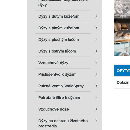
dýzy
Dýzy s dutým kužeľom
Dýzy s plným kužeľom
Dýzy s plochým lúčom
Dýzy s ostrým lúčom
Vzduchové dýzy
OPÝTA
Príslušentvo k dýzam
Dotazn
Pulzné ventily VarioSpray
Potrubné filtre k dýzam
Vzduchové nože
Dýzy na ochranu životného
prostredia