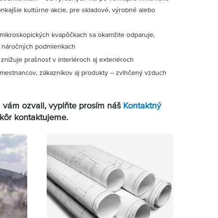
vonkajšie kultúrne akcie, pre skladové, výrobné alebo
 mikroskopických kvapôčkach sa okamžite odparuje,
 v náročných podmienkach
znižuje prašnosť v interiéroch aj exteriéroch
zamestnancov, zákazníkov aj produkty – zvlhčený vzduch
a vám ozvali, vyplňte prosím náš
Kontaktný
kôr kontaktujeme.