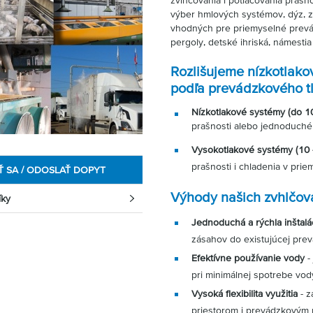
zvlhčovania i potlačovania praš
výber hmlových systémov, dýz, z
vhodných pre priemyselné prevád
pergoly, detské ihriská, námestia
Rozlišujeme nízkotlak
podľa prevádzkového t
Nízkotlakové systémy (do 10
prašnosti alebo jednoduché 
Vysokotlakové systémy (10 -
prašnosti i chladenia v pri
Ť SA / ODOSLAŤ DOPYT
Výhody našich zvhlčov
íky
Jednoduchá a rýchla inštalá
zásahov do existujúcej pre
Efektívne používanie vody
-
pri minimálnej spotrebe vod
Vysoká flexibilita využitia
- z
priestorom i prevádzkovým 