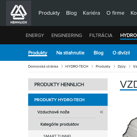
Produkty
Blog
Kariéra
O firme
Ko
ENERGY
ENGINEERING
FILTRÁCIA
HYDRO
Produkty
Na stiahnutie
Blog
O divízii
Domovská stránka
HYDRO-TECH
Produkty
Dýzy
Vz
VZ
PRODUKTY HENNLICH
PRODUKTY HYDRO-TECH
Vzduchové nože
Kategórie produktov
SMART TUNNEL