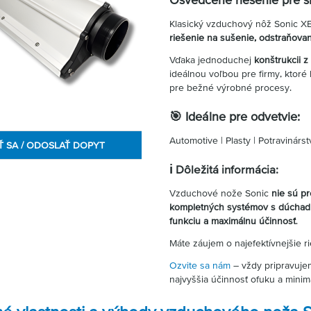
Klasický vzduchový nôž Sonic X
riešenie na sušenie, odstraňovan
Vďaka jednoduchej
konštrukcii z 
ideálnou voľbou pre firmy, ktoré
pre bežné výrobné procesy.
🎯 Ideálne pre odvetvie:
Automotive | Plasty | Potravinárst
Ť SA / ODOSLAŤ DOPYT
ℹ️ Dôležitá informácia:
Vzduchové nože Sonic
nie sú p
kompletných systémov s dúchadl
funkciu a maximálnu účinnosť
.
Máte záujem o najefektívnejšie r
Ozvite sa nám
– vždy pripravuje
najvyššia účinnosť ofuku a mini