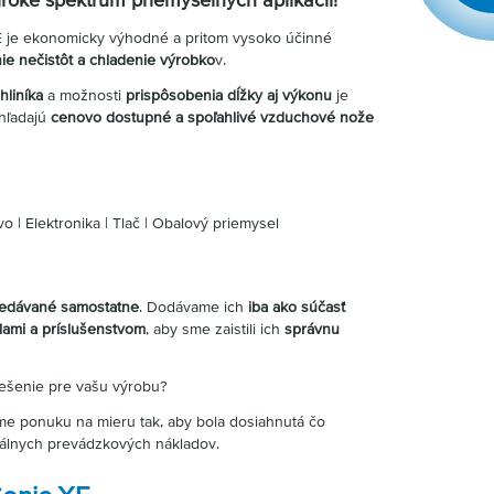
E je ekonomicky výhodné a pritom vysoko účinné
ie nečistôt a chladenie výrobko
v.
hliníka
a možnosti
prispôsobenia dĺžky aj výkonu
je
 hľadajú
cenovo dostupné a spoľahlivé vzduchové nože
vo | Elektronika | Tlač | Obalový priemysel
redávané samostatne
. Dodávame ich
iba ako súčasť
ami a príslušenstvom
, aby sme zaistili ich
správnu
iešenie pre vašu výrobu?
me ponuku na mieru tak, aby bola dosiahnutá čo
málnych prevádzkových nákladov.