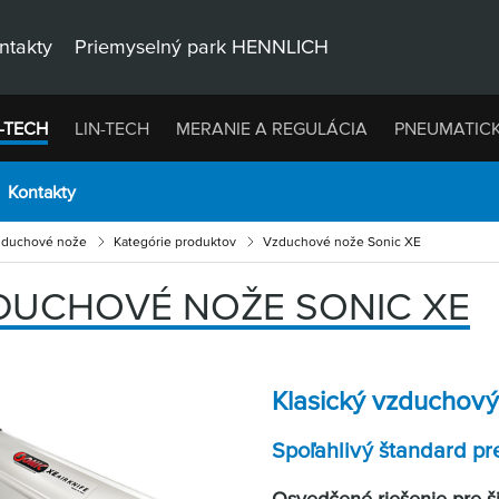
ntakty
Priemyselný park HENNLICH
-TECH
LIN-TECH
MERANIE A REGULÁCIA
PNEUMATIC
Kontakty
duchové nože
Kategórie produktov
Vzduchové nože Sonic XE
DUCHOVÉ NOŽE SONIC XE
Klasický vzduchový
Spoľahlivý štandard pr
Osvedčené riešenie pre ši