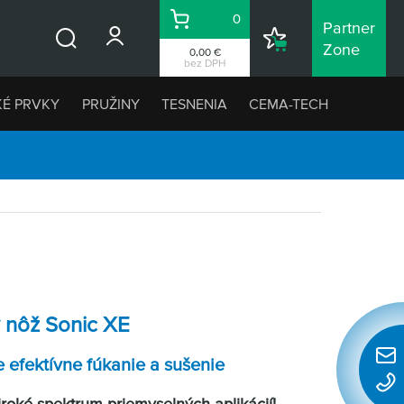
0
Partner
Košík
Nákupný
Zone
0,00 €
Vyhľadávanie
zoznam
bez DPH
KÉ PRVKY
PRUŽINY
TESNENIA
CEMA-TECH
 nôž Sonic XE
e efektívne fúkanie a sušenie
Rýchl
konta
roké spektrum priemyselných aplikácií!