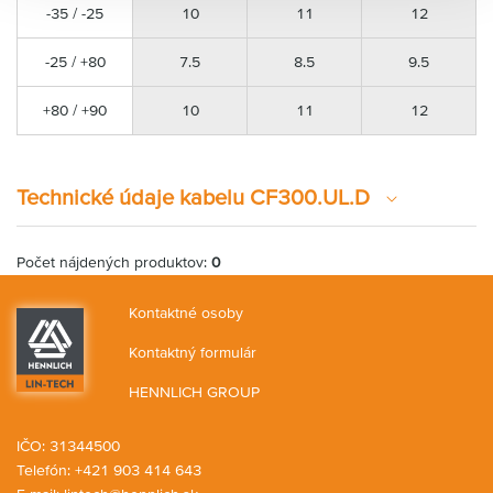
-35 / -25
10
11
12
-25 / +80
7.5
8.5
9.5
+80 / +90
10
11
12
Technické údaje kabelu CF300.UL.D
Počet nájdených produktov:
0
Kontaktné osoby
Kontaktný formulár
HENNLICH GROUP
IČO: 31344500
Telefón: +421 903 414 643