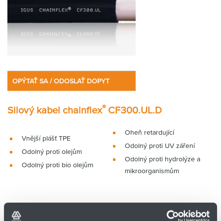
OPÝTAŤ SA / ODOSLAŤ DOPYT
®
Silový kabel chainflex
CF300.UL.D
Oheň retardující
Vnější plášť TPE
Odolný proti UV záření
Odolný proti olejům
Odolný proti hydrolýze a
Odolný proti bio olejům
mikroorganismům
Typické oblasti použití CF300.UL.D: