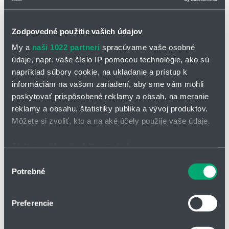
Pro aplikace s extrémně vysokým zatížením
Téměř neomezená odolnost vůči olejům, včetně bio olejů
Zodpovedné použitie vašich údajov
Vnitřní a vnější použití, odolné proti UV záření
My a
naši 1022 partneri
spracúvame vaše osobné
Samonosné pojezdy a kluzné aplikace do délky pojezdu až 400
údaje, napr. vaše číslo IP pomocou technológie, ako sú
m a více
napríklad súbory cookie, na ukladanie a prístup k
Regálové zakládací a vyjímací jednotky pro high-bay sklady,
informáciám na vašom zariadení, aby sme vám mohli
obráběcí stroje/obráběcí jednotky, pro rychlou manipulaci, čisté
poskytovať prispôsobené reklamy a obsah, na meranie
prostory, vkládání polovodičů, přístavní jeřáby, venkovní jeřáby,
reklamy a obsahu, štatistiky publika a vývoj produktov.
aplikace při nízkých teplotách
Môžete si zvoliť, kto a na aké účely použije vaše údaje.
Speciální, vysoce ohebný
Ak to povolíte, chceli by sme tiež:
vodič
Zhromažďovať informácie o vašej geografickej
Výber
S tlakem extrudovanou TPE
Potrebné
polohe s presnosťou na niekoľko metrov
súhlasu
směsí
Identifikovať vaše zariadenie aktívnym skenovaním
Se samozhášecí směsí TPE
konkrétnych charakteristík (odtlačky prstov).
vytlačovanou pod tlakem
Preferencie
Viac informácií o tom, ako sa spracúvajú vaše osobné
__________________________
údaje, nájdete v časti s
vašimi nastaveniami
. Súhlas