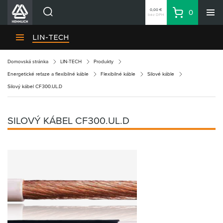
0,00 €
0
bez DPH
Košík
Vyhľadávanie
Divízie HENNLICH
LIN-TECH
Produkty
Domovská stránka
LIN-TECH
Produkty
Blog
Energetické reťaze a flexibilné káble
Flexibilné káble
Silové káble
Kariéra
Silový kábel CF300.UL.D
O firme
Kontakty
SILOVÝ KÁBEL CF300.UL.D
Priemyselný park HENNLICH
Prihlásenie
Nákupný zoznam
Partner
Zone