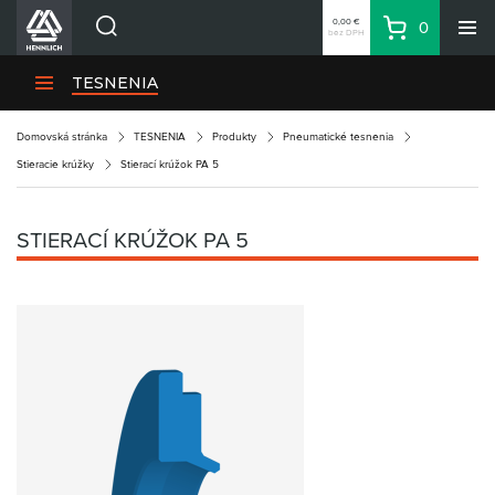
0,00 €
0
bez DPH
Košík
Vyhľadávanie
Divízie HENNLICH
TESNENIA
Produkty
Domovská stránka
TESNENIA
Produkty
Pneumatické tesnenia
Blog
Stieracie krúžky
Stierací krúžok PA 5
Kariéra
O firme
STIERACÍ KRÚŽOK PA 5
Kontakty
Priemyselný park HENNLICH
Prihlásenie
Nákupný zoznam
Partner
Zone