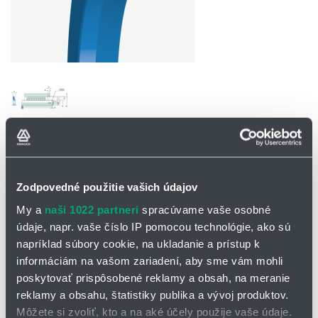
OPÝTAŤ SA / ODOSLAŤ DOPYT
Zodpovedné použitie vašich údajov
Na stiahnutie
My a
naši 1022 partneri
spracúvame vaše osobné
údaje, napr. vaše číslo IP pomocou technológie, ako sú
Katalógový list PA5
napríklad súbory cookie, na ukladanie a prístup k
informáciám na vašom zariadení, aby sme vám mohli
Stierací krúžok PA 5
poskytovať prispôsobené reklamy a obsah, na meranie
reklamy a obsahu, štatistiky publika a vývoj produktov.
je pôvodne navrhnutý pre stieranie tyčí lineárnych guľôčkových
Môžete si zvoliť, kto a na aké účely použije vaše údaje.
vedení. Výborné účinky rozšírili jeho použitie i na piestnice