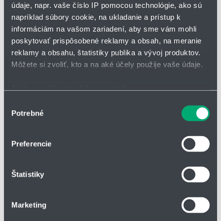
Špecifikácia čerpadla
údaje, napr. vaše číslo IP pomocou technológie, ako sú
napríklad súbory cookie, na ukladanie a prístup k
Pripojenie vstupu / výstupu kvapaliny: 1/4" závitové pripojenia
informáciám na vašom zariadení, aby sme vám mohli
Maximálny prietok: 8 l/min
poskytovať prispôsobené reklamy a obsah, na meranie
Vzduchový motor: vzduchový motor rytón (PPS)
reklamy a obsahu, štatistiky publika a vývoj produktov.
Vzduchový ventil: patentovaný LOOPED C® SPRING AIR SPOOL
Môžete si zvoliť, kto a na aké účely použije vaše údaje.
Maximálny prevádzkový tlak: 7,0 bar
Ak to povolíte, chceli by sme tiež:
Maximálna veľkosť nečistôt: 0 mm (ploché ventily); 0.5 mm
Zhromažďovať informácie o vašej geografickej
(guľové ventily)
Výber
Potrebné
polohe s presnosťou na niekoľko metrov
súhlasu
Materiál tela čerpadla: vodivý PVDF
Identifikovať vaše zariadenie aktívnym skenovaním
Materiál membrán: PTFE - štandardný
konkrétnych charakteristík (odtlačky prstov).
Preferencie
Viac informácií o tom, ako sa spracúvajú vaše osobné
údaje, nájdete v časti s
vašimi nastaveniami
. Súhlas
Štatistiky
môžete kedykoľvek zmeniť alebo odvolať cez Vyhlásenie
o používaní súborov cookie.
Marketing
Na prispôsobenie obsahu a reklám, poskytovanie funkcií