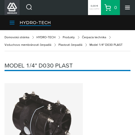
0,00 €
0
bez DPH
Košík
Vyhľadávanie
Divízie HENNLICH
HYDRO-TECH
Produkty
Domovská stránka
HYDRO-TECH
Produkty
Čerpacia technika
Blog
Vzduchovo membránové čerpadlá
Plastové čerpadlá
Model 1/4" D030 PLAST
Kariéra
O firme
MODEL 1/4" D030 PLAST
Kontakty
Priemyselný park HENNLICH
Prihlásenie
Nákupný zoznam
Partner
Zone