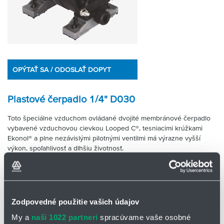
OPÝTAŤ SA / ODOSLAŤ DOPYT
Plastové čerpadlo 1/4" D030
Toto špeciálne vzduchom ovládané dvojité membránové čerpadlo
vybavené vzduchovou cievkou Looped C®, tesniacimi krúžkami
Ekonol® a plne nezávislými pilotnými ventilmi má výrazne vyšší
výkon, spoľahlivosť a dlhšiu životnosť.
Majú viacspojkové kvapalinové pripojenia
Plne priskrutkované telo
Vysoko kvalitný vystužený technický plast
Zodpovedné použitie vašich údajov
100% bez oleja alebo maziva
My a
naši 1022 partneri
spracúvame vaše osobné