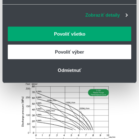
sociálnych médií a analýzu návštevnosti používame
súbory cookie. Informácie o tom, ako používate naše
Zobraziť detaily
webové stránky, poskytujeme aj našim partnerom v
oblasti sociálnych médií, inzercie a analýzy. Títo partneri
môžu príslušné informácie skombinovať s ďalšími
Povoliť všetko
údajmi, ktoré ste im poskytli alebo ktoré od vás získali,
keď ste používali ich služby.
Povoliť výber
Odmietnuť