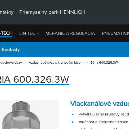
ntakty
Priemyselný park HENNLICH
-TECH
LIN-TECH
MERANIE A REGULÁCIA
PNEUMATIC
Kontakty
duchové dýzy
Vzduchové dýzy s kruhovým lúčom
Séria 600.326.3W
IA 600.326.3W
Viackanálové vzdu
vytvárajú silný kruhový prú
hlučnosť a spotreba vzduchu