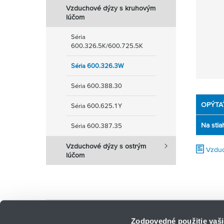
Vzduchové dýzy s kruhovým
lúčom
Séria
600.326.5K/600.725.5K
Séria 600.326.3W
Séria 600.388.30
OPÝTA
Séria 600.625.1Y
Na stia
Séria 600.387.35
Vzduchové dýzy s ostrým
Vzduc
lúčom
Počet nájdených produktov:
0
Zodpovedné použitie vaši