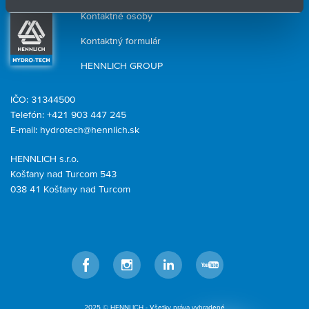
Kontaktné osoby
Kontaktný formulár
HENNLICH GROUP
IČO: 31344500
Telefón: +421 903 447 245
E-mail:
hydrotech@hennlich.sk
HENNLICH s.r.o.
Košťany nad Turcom 543
038 41 Košťany nad Turcom
Facebook
Instagram
LinkedIn
YouTube
2025 © HENNLICH - Všetky práva vyhradené