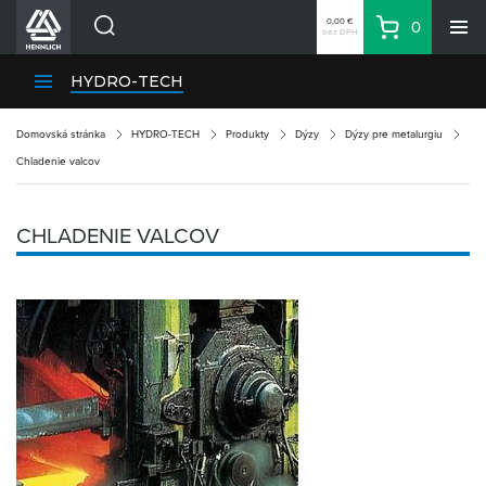
0,00 €
0
bez DPH
Košík
Vyhľadávanie
Divízie HENNLICH
HYDRO-TECH
Produkty
Domovská stránka
HYDRO-TECH
Produkty
Dýzy
Dýzy pre metalurgiu
Blog
Chladenie valcov
Kariéra
O firme
CHLADENIE VALCOV
Kontakty
Priemyselný park HENNLICH
Prihlásenie
Nákupný zoznam
Partner
Zone