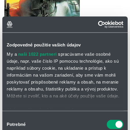
OPÝTAŤ SA / ODOSLAŤ DOPYT
Zodpovedné použitie vašich údajov
My a
naši 1022 partneri
spracúvame vaše osobné
Účinné chladenie valcov pre proces valcovania
údaje, napr. vaše číslo IP pomocou technológie, ako sú
za tepla aj za studena
napríklad súbory cookie, na ukladanie a prístup k
informáciám na vašom zariadení, aby sme vám mohli
Optimalizované usporiadanie dýz pre
poskytovať prispôsobené reklamy a obsah, na meranie
ekonomické chladenie valcov
reklamy a obsahu, štatistiky publika a vývoj produktov.
Môžete si zvoliť, kto a na aké účely použije vaše údaje.
Pri procese valcovania za tepla aj za studena dochádza k tvorbe
tepla v dôsledku trenia a deformácie tvárneného materiálu. Účinné
Ak to povolíte, chceli by sme tiež:
chladenie pracovných a oporných valcov je preto kľúčové pre
proces tvarovania. Je nevyhnutné udržiavať stabilné teploty valcov
Zhromažďovať informácie o vašej geografickej
Výber
a zaistiť efektívny odvod tepla. Hlavným cieľom je dosiahnuť
Potrebné
polohe s presnosťou na niekoľko metrov
súhlasu
rovnomerné homogénne chladenie po celej šírke valca.