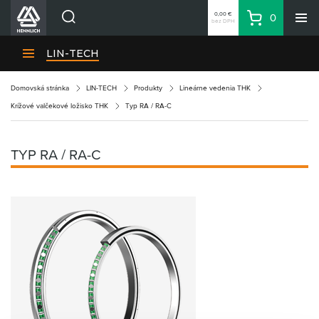
0,00 €
0
bez DPH
Košík
Vyhľadávanie
Divízie HENNLICH
LIN-TECH
Produkty
Domovská stránka
LIN-TECH
Produkty
Lineárne vedenia THK
Blog
Krížové valčekové ložisko THK
Typ RA / RA-C
Kariéra
O firme
TYP RA / RA-C
Kontakty
Priemyselný park HENNLICH
Prihlásenie
Nákupný zoznam
Partner
Zone