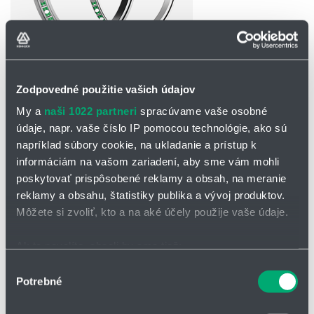
Zodpovedné použitie vašich údajov
OPÝTAŤ SA / ODOSLAŤ DOPYT
My a
naši 1022 partneri
spracúvame vaše osobné
Na stiahnutie
údaje, napr. vaše číslo IP pomocou technológie, ako sú
napríklad súbory cookie, na ukladanie a prístup k
Katalógový list - krížové ložiská RA,
informáciám na vašom zariadení, aby sme vám mohli
RA-C
poskytovať prispôsobené reklamy a obsah, na meranie
reklamy a obsahu, štatistiky publika a vývoj produktov.
Môžete si zvoliť, kto a na aké účely použije vaše údaje.
Krížové valčekové ložisko RA/RA-C
Ak to povolíte, chceli by sme tiež:
Krížové valčekové ložisko RA
je ľahké a kompaktné valčekové
ložisko s extrémne tenkostenným vnútorným a vonkajším krúžkom.
Zhromažďovať informácie o vašej geografickej
Výber
Pre svoju ľahkú a kompaktnú konštrukciu je vynikajúcim riešením
Potrebné
polohe s presnosťou na niekoľko metrov
súhlasu
pre ramená robotov a manipulátorov.
Identifikovať vaše zariadenie aktívnym skenovaním