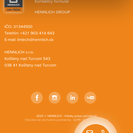
Kontaktný formulár
HENNLICH GROUP
IČO: 31344500
Telefón: +421 903 414 643
E-mail:
lintech@hennlich.sk
HENNLICH s.r.o.
Košťany nad Turcom 543
038 41 Košťany nad Turcom
Facebook
Instagram
LinkedIn
YouTube
2025 © HENNLICH - Všetky práva vyhradené
Všeobecné obchodné podmienky
GDPR
Nastavenia cookies
Rýchly