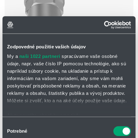
Zodpovedné použitie vašich údajov
My a
naši 1022 partneri
spracúvame vaše osobné
Séria 600.326.3W
údaje, napr. vaše číslo IP pomocou technológie, ako sú
materiál:
zinok
napríklad súbory cookie, na ukladanie a prístup k
sila ofuku:
2.1N pri tlaku 2 bary
informáciám na vašom zariadení, aby sme vám mohli
hlučnosť:
79db(A) pri tlaku 2 bary
poskytovať prispôsobené reklamy a obsah, na meranie
spotreba vzduchu:
V=15 m3/h pri tlaku 2 bary
max. tlak:
10 barov
reklamy a obsahu, štatistiky publika a vývoj produktov.
max. teplota:
90 °C
Môžete si zvoliť, kto a na aké účely použije vaše údaje.
Ak to povolíte, chceli by sme tiež:
Zhromažďovať informácie o vašej geografickej
Výber
Potrebné
polohe s presnosťou na niekoľko metrov
súhlasu