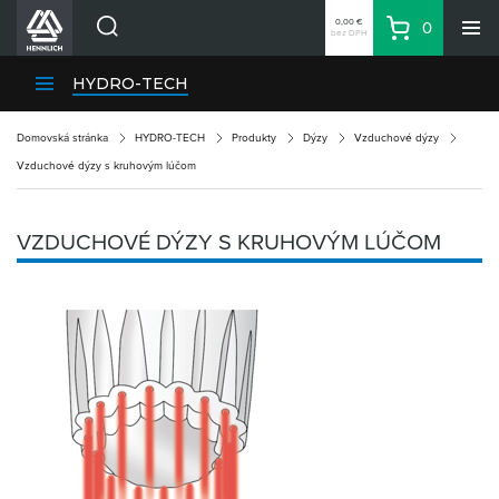
0,00 €
0
bez DPH
Košík
Vyhľadávanie
Divízie HENNLICH
HYDRO-TECH
Produkty
Domovská stránka
HYDRO-TECH
Produkty
Dýzy
Vzduchové dýzy
Blog
Vzduchové dýzy s kruhovým lúčom
Kariéra
O firme
VZDUCHOVÉ DÝZY S KRUHOVÝM LÚČOM
Kontakty
Priemyselný park HENNLICH
Prihlásenie
Nákupný zoznam
Partner
Zone