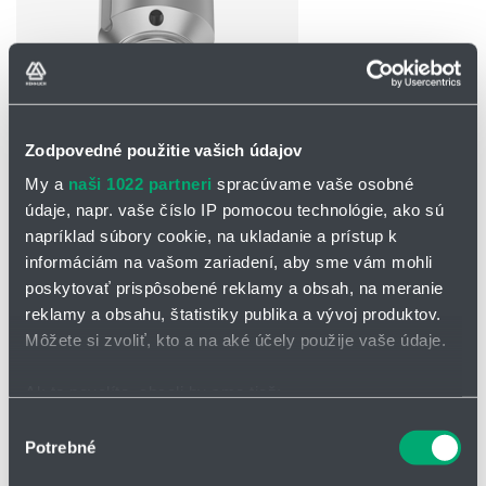
Zodpovedné použitie vašich údajov
OPÝTAŤ SA / ODOSLAŤ DOPYT
My a
naši 1022 partneri
spracúvame vaše osobné
Na stiahnutie
údaje, napr. vaše číslo IP pomocou technológie, ako sú
napríklad súbory cookie, na ukladanie a prístup k
Dýzy na čistenie nádrží_566
informáciám na vašom zariadení, aby sme vám mohli
MicroWhirly.pdf
poskytovať prispôsobené reklamy a obsah, na meranie
reklamy a obsahu, štatistiky publika a vývoj produktov.
Môžete si zvoliť, kto a na aké účely použije vaše údaje.
Rotačná čistiaca dýza 566 MicroWhirly
dýza MicroWhirly s účinnými plochými lúčmi je licencovaná pre
Ak to povolíte, chceli by sme tiež:
styk s potravinami
Zhromažďovať informácie o vašej geografickej
Výber
vďaka robustnému klznému ložisku vyrobenému z PEEK
Potrebné
polohe s presnosťou na niekoľko metrov
súhlasu
materiálu, má dýza MicroWhirly mimoriadne dlhú životnosť
Identifikovať vaše zariadenie aktívnym skenovaním