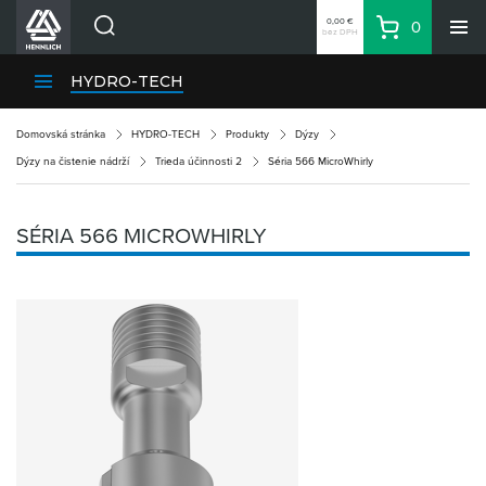
0,00 €
0
bez DPH
Košík
Vyhľadávanie
Divízie HENNLICH
HYDRO-TECH
Produkty
Domovská stránka
HYDRO-TECH
Produkty
Dýzy
Blog
Dýzy na čistenie nádrží
Trieda účinnosti 2
Séria 566 MicroWhirly
Kariéra
O firme
SÉRIA 566 MICROWHIRLY
Kontakty
Priemyselný park HENNLICH
Prihlásenie
Nákupný zoznam
Partner
Zone