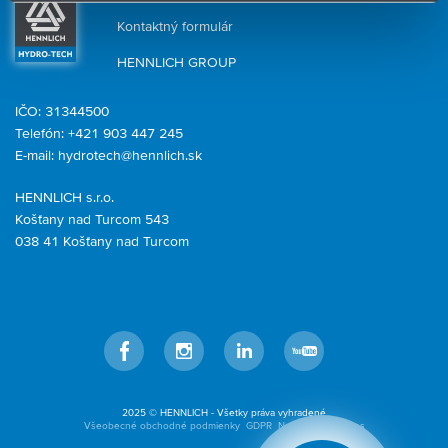
Kontaktný formulár
HENNLICH GROUP
IČO: 31344500
Telefón: +421 903 447 245
E-mail:
hydrotech@hennlich.sk
HENNLICH s.r.o.
Košťany nad Turcom 543
038 41 Košťany nad Turcom
Facebook
Instagram
LinkedIn
YouTube
2025 © HENNLICH - Všetky práva vyhradené
Všeobecné obchodné podmienky
GDPR
Nastavenia cookies