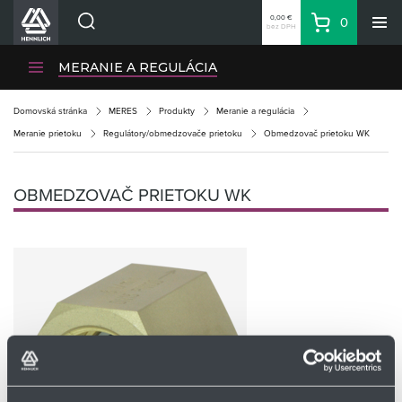
0,00 €
0
bez DPH
Košík
Vyhľadávanie
Divízie HENNLICH
MERANIE A REGULÁCIA
Produkty
Domovská stránka
MERES
Produkty
Meranie a regulácia
Blog
Meranie prietoku
Regulátory/obmedzovače prietoku
Obmedzovač prietoku WK
Kariéra
O firme
OBMEDZOVAČ PRIETOKU WK
Kontakty
Priemyselný park HENNLICH
Prihlásenie
Nákupný zoznam
Partner
Zone