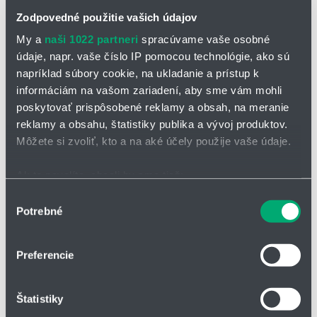
Zodpovedné použitie vašich údajov
My a
naši 1022 partneri
spracúvame vaše osobné
údaje, napr. vaše číslo IP pomocou technológie, ako sú
napríklad súbory cookie, na ukladanie a prístup k
informáciám na vašom zariadení, aby sme vám mohli
OPÝTAŤ SA / ODOSLAŤ DOPYT
poskytovať prispôsobené reklamy a obsah, na meranie
reklamy a obsahu, štatistiky publika a vývoj produktov.
Na stiahnutie
Môžete si zvoliť, kto a na aké účely použije vaše údaje.
Obmedzovač prietoku WK.pdf
Ak to povolíte, chceli by sme tiež:
Zhromažďovať informácie o vašej geografickej
Výber
Regulátor prietoku WK
Potrebné
polohe s presnosťou na niekoľko metrov
súhlasu
Identifikovať vaše zariadenie aktívnym skenovaním
mechanický regulátor prietoku vody
konkrétnych charakteristík (odtlačky prstov).
Preferencie
regulácia prietoku sa dosahuje deformáciou O-krúžkov v
Viac informácií o tom, ako sa spracúvajú vaše osobné
prietokovom profile
údaje, nájdete v časti s
vašimi nastaveniami
. Súhlas
táto kombinácia deformácie zaisťuje konštantný prietok pri
Štatistiky
môžete kedykoľvek zmeniť alebo odvolať cez Vyhlásenie
zmenách tlaku
o používaní súborov cookie.