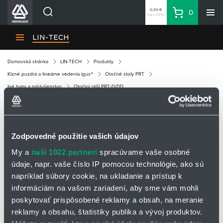
0,00 €
0
bez DPH
Košík
Vyhľadávanie
Divízie HENNLICH
LIN-TECH
Produkty
Domovská stránka
LIN-TECH
Produkty
Blog
Klzné puzdrá a lineárne vedenia igus®
Otočné stoly PRT
Kariéra
Iné tvary a príslušenstvo
Otočný stôl PRT-D/DD
O firme
Kontakty
OTOČNÝ STÔL PRT-D/DD
Priemyselný park HENNLICH
Zodpovedné použitie vašich údajov
Prihlásenie
My a
naši 1022 partneri
spracúvame vaše osobné
OPÝTAŤ SA / ODOSLAŤ DOPYT
údaje, napr. vaše číslo IP pomocou technológie, ako sú
Nákupný zoznam
napríklad súbory cookie, na ukladanie a prístup k
informáciám na vašom zariadení, aby sme vám mohli
Otočný stôl PRT-D/DD
Partner
Zone
poskytovať prispôsobené reklamy a obsah, na meranie
reklamy a obsahu, štatistiky publika a vývoj produktov.