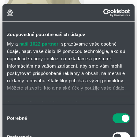
Zodpovedné použitie vašich údajov
My a
naši 1022 partneri
spracúvame vaše osobné
údaje, napr. vaše číslo IP pomocou technológie, ako sú
napríklad súbory cookie, na ukladanie a prístup k
OPÝTAŤ SA / ODOSLAŤ DOPYT
informáciám na vašom zariadení, aby sme vám mohli
Na stiahnutie
poskytovať prispôsobené reklamy a obsah, na meranie
reklamy a obsahu, štatistiky publika a vývoj produktov.
Tangenciálne dýzy s dutým
Môžete si zvoliť, kto a na aké účely použije vaše údaje.
kužeľom_séria_302_plastové
prevedenie s bajonetom.pdf
Ak to povolíte, chceli by sme tiež:
Zhromažďovať informácie o vašej geografickej
Výber
Potrebné
polohe s presnosťou na niekoľko metrov
súhlasu
Tangenciálna dýza s rozstrekom dutého kužeľa
Identifikovať vaše zariadenie aktívnym skenovaním
série 302
konkrétnych charakteristík (odtlačky prstov).
Preferencie