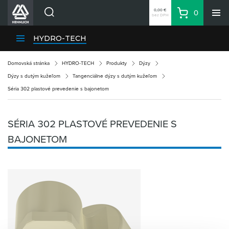
0,00 €
0
bez DPH
Košík
Vyhľadávanie
Divízie HENNLICH
HYDRO-TECH
Produkty
Domovská stránka
HYDRO-TECH
Produkty
Dýzy
Blog
Dýzy s dutým kužeľom
Tangenciálne dýzy s dutým kužeľom
Kariéra
Séria 302 plastové prevedenie s bajonetom
O firme
Kontakty
SÉRIA 302 PLASTOVÉ PREVEDENIE S
Priemyselný park HENNLICH
BAJONETOM
Prihlásenie
Nákupný zoznam
Partner
Zone