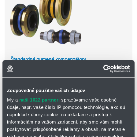
Štandardné gumené kompenzátory
Štandardné gumené kompenzátory s dĺžkami od 100 do
200 mm
K dispozícii sú rôzne typy gumy
Podkategórie
Zodpovedné použitie vašich údajov
My a
naši 1022 partneri
spracúvame vaše osobné
údaje, napr. vaše číslo IP pomocou technológie, ako sú
napríklad súbory cookie, na ukladanie a prístup k
informáciám na vašom zariadení, aby sme vám mohli
poskytovať prispôsobené reklamy a obsah, na meranie
reklamy a obsahu, štatistiky publika a vývoj produktov.