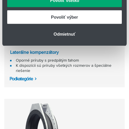
Povoliť všetko
údajmi, ktoré ste im poskytli alebo ktoré od vás získali,
keď ste používali ich služby.
Povoliť výber
Odmietnuť
Laterálne kompenzátory
Oporné príruby s predpätým ťahom
K dispozícii sú príruby všetkých rozmerov a špeciálne
riešenie
Podkategórie