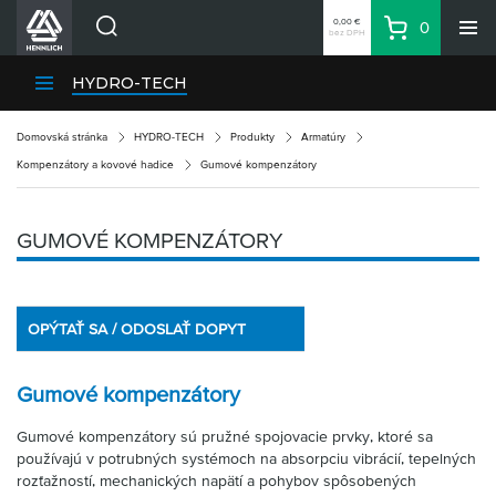
0,00 €
0
bez DPH
Košík
Vyhľadávanie
Divízie HENNLICH
HYDRO-TECH
Produkty
Domovská stránka
HYDRO-TECH
Produkty
Armatúry
Blog
Kompenzátory a kovové hadice
Gumové kompenzátory
Kariéra
O firme
GUMOVÉ KOMPENZÁTORY
Kontakty
Priemyselný park HENNLICH
OPÝTAŤ SA / ODOSLAŤ DOPYT
Prihlásenie
Nákupný zoznam
Gumové kompenzátory
Partner
Zone
Gumové kompenzátory sú pružné spojovacie prvky, ktoré sa
používajú v potrubných systémoch na absorpciu vibrácií, tepelných
rozťažností, mechanických napätí a pohybov spôsobených