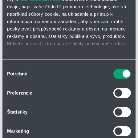
údaje, napr. vaše číslo IP pomocou technológie, ako sú
napríklad súbory cookie, na ukladanie a prístup k
informáciám na vašom zariadení, aby sme vám mohli
poskytovať prispôsobené reklamy a obsah, na meranie
reklamy a obsahu, štatistiky publika a vývoj produktov.
OPÝTAŤ SA / ODOSLAŤ DOPYT
Môžete si zvoliť, kto a na aké účely použije vaše údaje.
Ak to povolíte, chceli by sme tiež:
Guľový kohút FKA
Zhromažďovať informácie o vašej geografickej
Výber
Typový rad BBS/FKA predstavuje moderné guľové kohúty a ventily,
Potrebné
polohe s presnosťou na niekoľko metrov
súhlasu
ktoré sú navrhnuté pre široké spektrum priemyselných aplikácií.
Identifikovať vaše zariadenie aktívnym skenovaním
Tieto produkty sa vyznačujú vysokou spoľahlivosťou, odolnosťou
konkrétnych charakteristík (odtlačky prstov).
voči agresívnym médiám a dlhou životnosťou.
Preferencie
Viac informácií o tom, ako sa spracúvajú vaše osobné
Guľový kohút s prírubou
údaje, nájdete v časti s
vašimi nastaveniami
. Súhlas
Menovitá svetlosť: DN 15 - DN 50 (1/2" - 2")
Štatistiky
môžete kedykoľvek zmeniť alebo odvolať cez Vyhlásenie
ANSI - Class 600
o používaní súborov cookie.
Materiál tela: oceľ
Marketing
Na prispôsobenie obsahu a reklám, poskytovanie funkcií
✅ Typické oblasti použitia: chemický priemysel, petrochemický