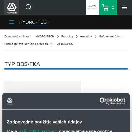
0,00 €
0
bez DPH
Košík
Vyhľadávanie
Divízie HENNLICH
HYDRO-TECH
Produkty
Domovská stránka
HYDRO-TECH
Produkty
Armatúry
Guľové kohúty
Blog
Priame guľové kohúty s prírubou
Typ BBS/FKA
Kariéra
O firme
TYP BBS/FKA
Kontakty
Priemyselný park HENNLICH
Prihlásenie
Nákupný zoznam
Partner
Zone
Zodpovedné použitie vašich údajov
My a
naši 1022 partneri
spracúvame vaše osobné