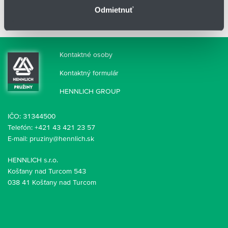
Odmietnuť
Ďalej ponúkame
plynové pružiny
,
tlmiče
nárazov
, pramencové
aj
polyuretánové pružiny
.
Kontaktné osoby
Kontaktný formulár
HENNLICH GROUP
IČO: 31344500
Telefón:
+421 43 421 23 57
E-mail:
pruziny@hennlich.sk
HENNLICH s.r.o.
Košťany nad Turcom 543
038 41 Košťany nad Turcom