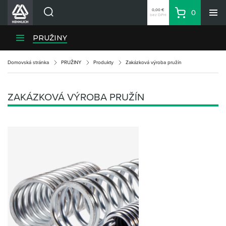
0,00 €
0
bez DPH
Košík
Vyhľadávanie
Divízie HENNLICH
PRUŽINY
Produkty
Domovská stránka
PRUŽINY
Produkty
Zakázková výroba pružín
Blog
Kariéra
ZAKÁZKOVÁ VÝROBA PRUŽÍN
O firme
Kontakty
Priemyselný park HENNLICH
Prihlásenie
Nákupný zoznam
Partner
Zone