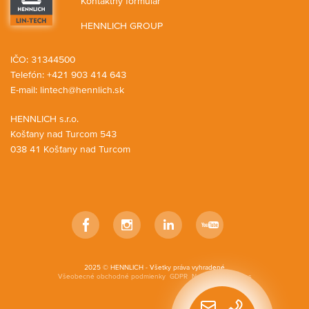
Kontaktný formulár
HENNLICH GROUP
IČO: 31344500
Telefón: +421 903 414 643
E-mail:
lintech@hennlich.sk
HENNLICH s.r.o.
Košťany nad Turcom 543
038 41 Košťany nad Turcom
Facebook
Instagram
LinkedIn
YouTube
2025 © HENNLICH - Všetky práva vyhradené
Všeobecné obchodné podmienky
GDPR
Nastavenia cookies
Rýchly