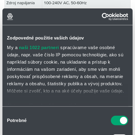
Zdroj napájania
100-240V AC, 50-60Hz
Materiál ramena
Hliník a oceľ
EOAT typ
M12 | 12-pin + EtherCAT
pripojenia
EOAT pripojenia
ISO9409-1-50-4-M6
Zodpovedné použitie vašich údajov
Digitálne vstupy
4
My a
naši 1022 partneri
spracúvame vaše osobné
údaje, napr. vaše číslo IP pomocou technológie, ako sú
Digitálne výstupy
4
napríklad súbory cookie, na ukladanie a prístup k
Analogové
2
informáciám na vašom zariadení, aby sme vám mohli
výstupy
poskytovať prispôsobené reklamy a obsah, na meranie
Certifikácia
EN ISO13849-1, Cat 3, PLd, EN ISO 10218-1
reklamy a obsahu, štatistiky publika a vývoj produktov.
J1: ±180° J2: ±150° J3: ±165° J4: ±190° J5:
Môžete si zvoliť, kto a na aké účely použije vaše údaje.
Rozsah pohybu
±170° J6: ±360°
Ak to povolíte, chceli by sme tiež:
Zhromažďovať informácie o vašej geografickej
Výber
Software RODI
Potrebné
polohe s presnosťou na niekoľko metrov
súhlasu
Identifikovať vaše zariadenie aktívnym skenovaním
Pri klasických priemyselných robotoch musia operátori podstúpiť
dlhé školenia, alebo je potrebné najať externých odborníkov.