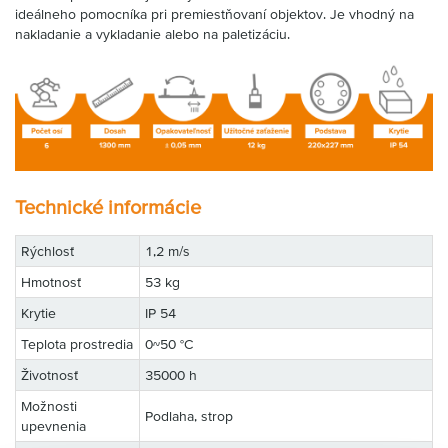
ideálneho pomocníka pri premiestňovaní objektov. Je vhodný na
nakladanie a vykladanie alebo na paletizáciu.
Technické informácie
Rýchlosť
1,2 m/s
Hmotnosť
53 kg
Krytie
IP 54
Teplota prostredia
0~50 °C
Životnosť
35000 h
Možnosti
Podlaha, strop
upevnenia