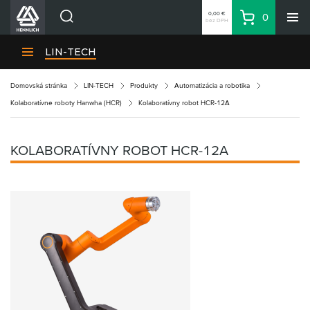
0,00 €
0
bez DPH
Košík
Vyhľadávanie
Divízie HENNLICH
LIN-TECH
Produkty
Domovská stránka
LIN-TECH
Produkty
Automatizácia a robotika
Blog
Kolaboratívne roboty Hanwha (HCR)
Kolaboratívny robot HCR-12A
Kariéra
O firme
KOLABORATÍVNY ROBOT HCR-12A
Kontakty
Priemyselný park HENNLICH
Prihlásenie
Nákupný zoznam
Partner
Zone