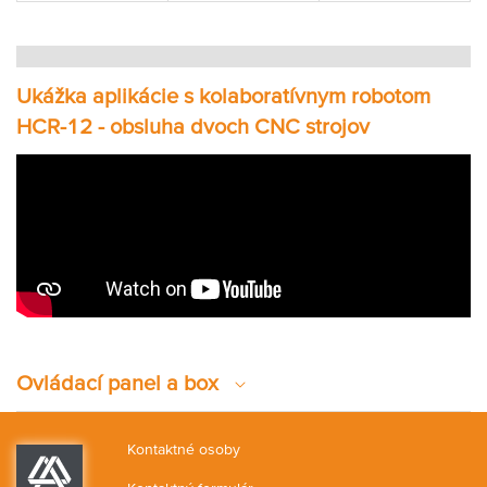
Ukážka aplikácie s kolaboratívnym robotom
HCR-12 - obsluha dvoch CNC strojov
Ovládací panel a box
Kontaktné osoby