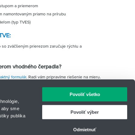
ostupom a priemerom
om namontovaným priamo na prírubu
adeľom (typ TVES)
TVE:
so zväčšeným prierezom zaručuje rýchlu a
berom vhodného čerpadla?
aktný formulár
. Radi vám pripravíme riešenie na mieru.
Povoliť všetko
hnológie,
, aby sme
Povoliť výber
tiky publika
IČO: 31344500
43
Telefón: +421 903 447 245
Odmietnuť
urcom
E-mail:
hydrotech@hennlich.sk