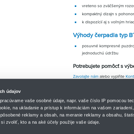
vreteno so zväčšeným roz
kompaktný dizajn s pohon
k dispozícií aj s voľným hri
Výhody čerpadla typ B
posuvné kompresné puzdro 
jednoduchú údržbu
Potrebujete pomôcť s vý
Zavolajte nám
alebo vyplňte
Kont
ch údajov
pracúvame vaše osobné údaje, napr. vaše číslo IP pomocou tec
ookie, na ukladanie a prístup k informáciám na vašom zariadení
pôsobené reklamy a obsah, na meranie reklamy a obsahu, štatis
HENNLICH s.r.o.
si zvoliť, kto a na aké účely použije vaše údaje.
Košťany nad Turcom 5
lár
HENNLICH GROUP
038 41 Košťany nad T