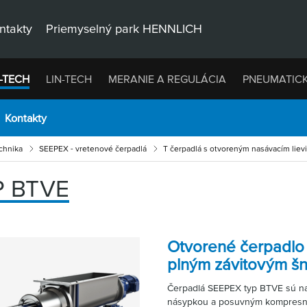
ntakty
Priemyselný park HENNLICH
-TECH
LIN-TECH
MERANIE A REGULÁCIA
PNEUMATIC
Kontakty
chnika
SEEPEX - vretenové čerpadlá
T čerpadlá s otvoreným nasávacím lie
P BTVE
Otvorené čerpadl
plným závitovým š
Čerpadlá SEEPEX typ BTVE sú na
násypkou a posuvným kompresn