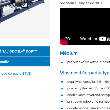
obsahom sušiny až do 30 %.
Ť SA / ODOSLAŤ DOPYT
Médium:
hnutie
pre vysoko viskózne a polot
Vlastnosti čerpadla ty
nové čerpadlo BTVE
dopravná kapacita: 0,5 – 60
pracovný tlak: až 36 bar (52
obdĺžniková otvorená násyp
prírubové pripojenie na nás
oddelené posuvné kompre