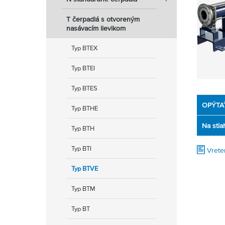
T čerpadlá s otvoreným
nasávacím lievikom
Typ BTEX
Typ BTEI
Typ BTES
OPÝTA
Typ BTHE
Na stia
Typ BTH
Typ BTI
Vrete
Typ BTVE
Typ BTM
Typ BT