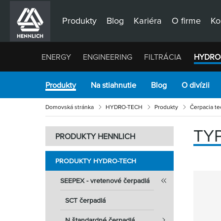
Produkty
Blog
Kariéra
O firme
Ko
ENERGY
ENGINEERING
FILTRÁCIA
HYDRO
Produkty
Na stiahnutie
Blog
O divízii
Domovská stránka
HYDRO-TECH
Produkty
Čerpacia te
TY
PRODUKTY HENNLICH
PRODUKTY HYDRO-TECH
SEEPEX - vretenové čerpadlá
SCT čerpadlá
N štandardné čerpadlá