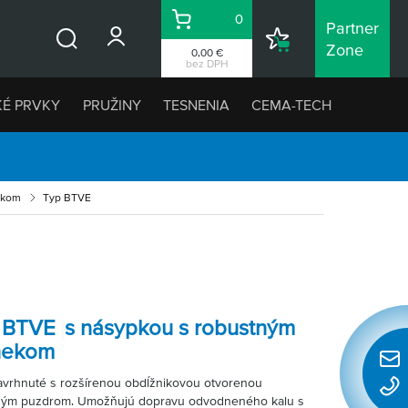
0
Partner
Košík
Nákupný
Zone
0,00 €
Vyhľadávanie
zoznam
bez DPH
KÉ PRVKY
PRUŽINY
TESNENIA
CEMA-TECH
vikom
Typ BTVE
o BTVE
s násypkou s robustným
nekom
Rýchl
vrhnuté s rozšírenou obdĺžnikovou otvorenou
konta
ým puzdrom. Umožňujú dopravu odvodneného kalu s