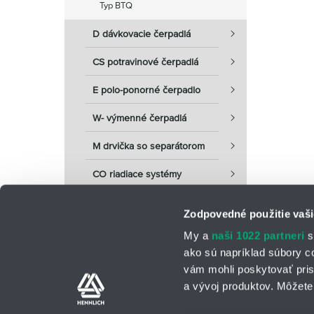
Typ BTQ
D dávkovacie čerpadlá
CS potravinové čerpadlá
E polo-ponorné čerpadlo
W- výmenné čerpadlá
M drvička so separátorom
CO riadiace systémy
Zodpovedné použitie vaši
My a
naši 1022 partneri
s
ako sú napríklad súbory c
vám mohli poskytovať pris
a vývoj produktov. Môžete 
Kontaktné osoby
Kontaktný formu