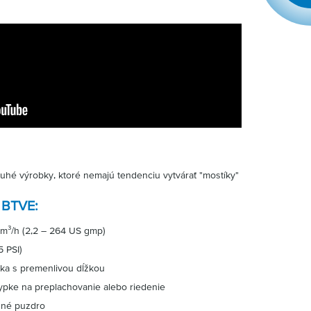
uhé výrobky, ktoré nemajú tendenciu vytvárať "mostíky"
p BTVE:
 m³/h (2,2 – 264 US gmp)
5 PSI)
ka s premenlivou dĺžkou
ypke na preplachovanie alebo riedenie
sné puzdro