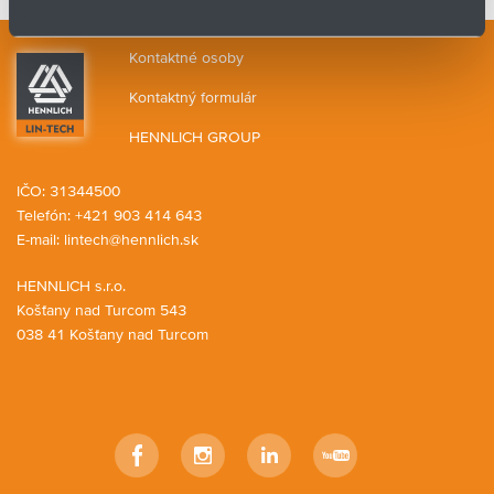
Kontaktné osoby
Kontaktný formulár
HENNLICH GROUP
IČO: 31344500
Telefón: +421 903 414 643
E-mail:
lintech@hennlich.sk
HENNLICH s.r.o.
Košťany nad Turcom 543
038 41 Košťany nad Turcom
Facebook
Instagram
LinkedIn
YouTube