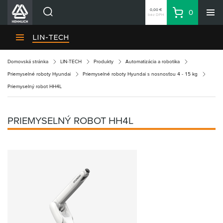
0,00 €
0
bez DPH
Košík
Vyhľadávanie
Divízie HENNLICH
LIN-TECH
Produkty
Domovská stránka
LIN-TECH
Produkty
Automatizácia a robotika
Blog
Priemyselné roboty Hyundai
Priemyselné roboty Hyundai s nosnosťou 4 - 15 kg
Kariéra
Priemyselný robot HH4L
O firme
Kontakty
PRIEMYSELNÝ ROBOT HH4L
Priemyselný park HENNLICH
Prihlásenie
Nákupný zoznam
Partner
Zone