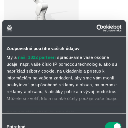
Zodpovedné použitie vašich údajov
My a
naši 1022 partneri
spracúvame vaše osobné
údaje, napr. vaše číslo IP pomocou technológie, ako sú
napríklad súbory cookie, na ukladanie a prístup k
OPÝTAŤ SA / ODOSLAŤ DOPYT
informáciám na vašom zariadení, aby sme vám mohli
poskytovať prispôsobené reklamy a obsah, na meranie
Priemyselný robot HH4L
je vhodný pre:
reklamy a obsahu, štatistiky publika a vývoj produktov.
manipuláciu
Môžete si zvoliť, kto a na aké účely použije vaše údaje.
montáž
Ak to povolíte, chceli by sme tiež:
nanášanie
Zhromažďovať informácie o vašej geografickej
Výber
Príslušenstvo pre priemyselné a kolaboratívne roboty
Potrebné
polohe s presnosťou na niekoľko metrov
súhlasu