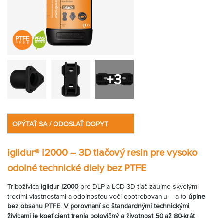
+3
OPÝTAŤ SA / ODOSLAŤ DOPYT
iglidur® i2000 – 3D tlačový resin pre vysoko
odolné technické diely bez PTFE
Triboživica
iglidur i2000
pre DLP a LCD 3D tlač zaujme skvelými
trecími vlastnosťami a odolnosťou voči opotrebovaniu – a to
úplne
bez obsahu PTFE
.
V porovnaní so štandardnými technickými
živicami je koeficient trenia polovičný a životnosť 50 až 80-krát