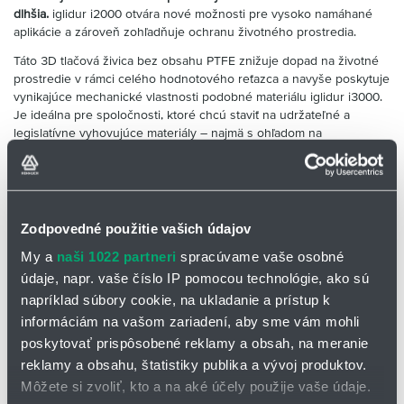
dlhšia.
iglidur i2000 otvára nové možnosti pre vysoko namáhané
aplikácie a zároveň zohľadňuje ochranu životného prostredia.
Táto 3D tlačová živica bez obsahu PTFE znižuje dopad na životné
prostredie v rámci celého hodnotového reťazca a navyše poskytuje
vynikajúce mechanické vlastnosti podobné materiálu iglidur i3000.
Je ideálna pre spoločnosti, ktoré chcú staviť na udržateľné a
legislatívne vyhovujúce materiály – najmä s ohľadom na
nadchádzajúce regulácie PFAS.
💡
Pokyny na spracovanie:
Keďže je potrebné zabrániť kontaktu
pokožky s tekutou živicou, počas spracovania sú absolútne
nevyhnutné osobné ochranné pracovné prostriedky. Pre lepšie
Zodpovedné použitie vašich údajov
spracovanie by sa mala fľaša so živicou pred použitím dobre
pretrepať.
My a
naši 1022 partneri
spracúvame vaše osobné
údaje, napr. vaše číslo IP pomocou technológie, ako sú
💡
Ide o nebezpečnú látku, preto je doprava možná iba z Nemecka.
napríklad súbory cookie, na ukladanie a prístup k
✅
Hlavné oblasti použitia:
automatizačné systémy, laboratórnu
informáciám na vašom zariadení, aby sme vám mohli
techniku, medicínske zariadenia, pohyblivé a klzné komponenty,
poskytovať prispôsobené reklamy a obsah, na meranie
malosériovú výrobu funkčných dielov.
reklamy a obsahu, štatistiky publika a vývoj produktov.
Certifikáty a normy:
Môžete si zvoliť, kto a na aké účely použije vaše údaje.