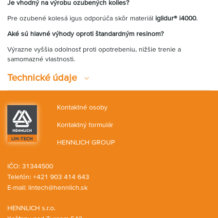
Je vhodný na výrobu ozubených kolies?
Pre ozubené kolesá igus odporúča skôr materiál
iglidur® i4000
.
Aké sú hlavné výhody oproti štandardným resinom?
Výrazne vyššia odolnosť proti opotrebeniu, nižšie trenie a
samomazné vlastnosti.
Technické údaje
Kontaktné osoby
Kontaktný formulár
HENNLICH GROUP
IČO: 31344500
Telefón: +421 903 414 643
E-mail:
lintech@hennlich.sk
HENNLICH s.r.o.