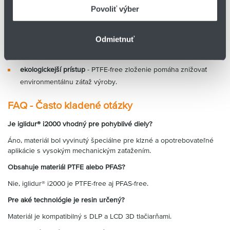
nižšie servisné náklady
- samomazné vlastnosti eliminujú
Povoliť výber
potrebu pravidelného mazania a údržby.
vhodné pre technické aplikácie
- materiál je optimalizovaný pre
Odmietnuť
dynamicky zaťažované diely a pohybové aplikácie.
ekologickejší prístup
- PTFE-free zloženie pomáha znižovať
environmentálnu záťaž výroby.
FAQ - Často kladené otázky
Je iglidur® i2000 vhodný pre pohyblivé diely?
Áno, materiál bol vyvinutý špeciálne pre klzné a opotrebovateľné
aplikácie s vysokým mechanickým zaťažením.
Obsahuje materiál PTFE alebo PFAS?
Nie, iglidur® i2000 je PTFE-free aj PFAS-free.
Pre aké technológie je resin určený?
Materiál je kompatibilný s DLP a LCD 3D tlačiarňami.