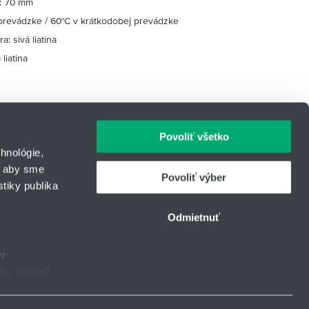
c: 70 mm
j prevádzke / 60°C v krátkodobej prevádzke
a: sivá liatina
liatina
Povoliť všetko
hnológie,
, aby sme
Povoliť výber
tiky publika
IČO: 31344500
43
Telefón: +421 903 447 245
Odmietnuť
urcom
E-mail:
hydrotech@hennlich.sk
ov
ky prstov).
Facebook
Instagram
LinkedIn
YouTube
taveniami
.
ie.