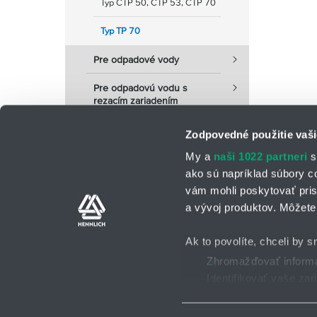
Typ CTP 50, CTP 53, CTP 70
Typ TP 70
Pre odpadové vody
Pre odpadovú vodu s
rezacím zariadením
Zodpovedné použitie vaši
My a
naši 1022 partneri
s
ako sú napríklad súbory c
vám mohli poskytovať pris
a vývoj produktov. Môžete 
Kontaktné osoby
Kontaktný formu
Ak to povolíte, chceli by s
Zhromažďovať informác
Identifikovať vaše za
Všeobecné obchodné po
2025 © HENNLICH - Všetky práva vyhradené
Viac informácií o tom, ako
Súhlas môžete kedykoľvek