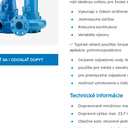
robí ideálnou voľbou pre širok
Vykonajú s čidlom stráženi
Jednoduchá údržba
Robustná konštrukcia
Variabilita výkonu
✅ Typické oblasti použitia: čer
aplikácie, poľnohospodárstvo
Ť SA / ODOSLAŤ DOPYT
čerpanie odpadovej vody, fek
použitie pre médiá s obsah
pre priemyselné odpadové 
možnosť vyhotovenia s čidlo
Technické informácie
Dopravované množstvo: max
Dopravná výška: max. 23,7 
Obežné kolo: otvorené jedn