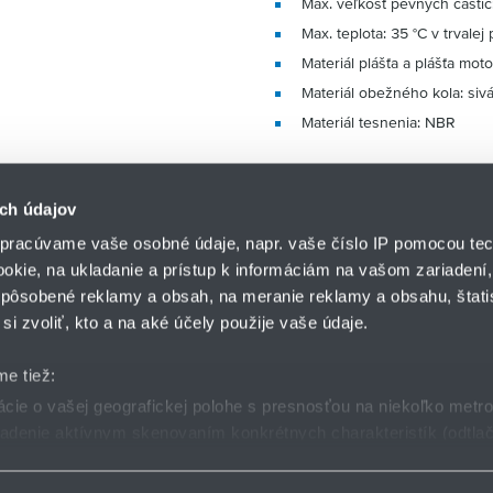
Max. veľkosť pevných častí
Max. teplota: 35 °C v trvale
Materiál plášťa a plášťa motor
Materiál obežného kola: sivá 
Materiál tesnenia: NBR
ch údajov
pracúvame vaše osobné údaje, napr. vaše číslo IP pomocou tec
ookie, na ukladanie a prístup k informáciám na vašom zariadení
pôsobené reklamy a obsah, na meranie reklamy a obsahu, štatis
HENNLICH s.r.o.
si zvoliť, kto a na aké účely použije vaše údaje.
Košťany nad Turcom 5
lár
HENNLICH GROUP
038 41 Košťany nad T
me tiež:
ie o vašej geografickej polohe s presnosťou na niekoľko metr
riadenie aktívnym skenovaním konkrétnych charakteristík (odtlač
dmienky
GDPR
Nastavenia cookies
 sa spracúvajú vaše osobné údaje, nájdete v časti s
vašimi nas
 zmeniť alebo odvolať cez Vyhlásenie o používaní súborov cook