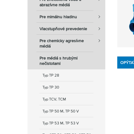
abrazívne médiá
Pre mimálnu hladinu
Viacstupňové prevedenie
Pre chemicky agresívne
médiá
Pre médiá s hrubými
OPÝTA
nečistotami
Typ TP 28
Typ TP 30
Typ TCV, TCM
Typ TP 50 M, TP 50 V
Typ TP 53 M, TP 53 V