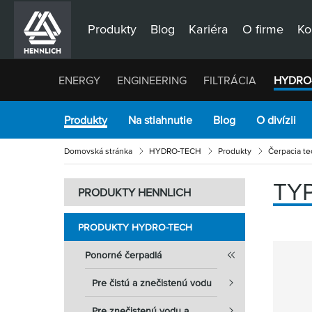
Produkty
Blog
Kariéra
O firme
Ko
ENERGY
ENGINEERING
FILTRÁCIA
HYDRO
Produkty
Na stiahnutie
Blog
O divízii
Domovská stránka
HYDRO-TECH
Produkty
Čerpacia te
TYP
PRODUKTY HENNLICH
PRODUKTY HYDRO-TECH
Ponorné čerpadlá
Pre čistú a znečistenú vodu
Pre znečistenú vodu a