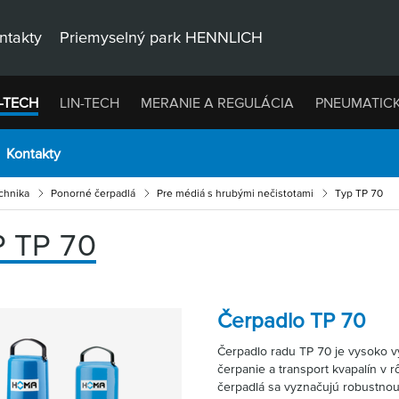
ntakty
Priemyselný park HENNLICH
-TECH
LIN-TECH
MERANIE A REGULÁCIA
PNEUMATIC
Kontakty
chnika
Ponorné čerpadlá
Pre médiá s hrubými nečistotami
Typ TP 70
 TP 70
Čerpadlo TP 70
Čerpadlo radu TP 70 je vysoko v
čerpanie a transport kvapalín v 
čerpadlá sa vyznačujú robustnou 