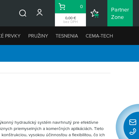
0
Partner
Košík
Nákupný
Zone
0,00 €
Vyhľadávanie
zoznam
bez DPH
KÉ PRVKY
PRUŽINY
TESNENIA
CEMA-TECH
ýkonný hydraulický systém navrhnutý pre efektívne
Rýchl
rôznych priemyselných a komerčných aplikáciách. Tieto
konta
konštrukciou, vysokou účinnosťou a flexibilitou, čo ich