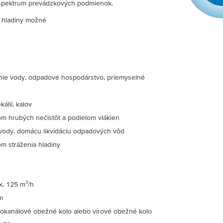
é spektrum prevádzkových podmienok.
e hladiny možné
panie vody, odpadové hospodárstvo, priemyselné
álií, kalov
om hrubých nečistôt a podielom vlákien
vody, domácu likvidáciu odpadových vôd
m stráženia hladiny
. 125 m³/h
m
okanálové obežné kolo alebo vírové obežné kolo